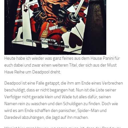
Heute habe ich wieder was ganz feines aus dem Hause Panini für
euch dabei und zwar einen weiteren Titel, der sich aus der Must
Have Reihe um Deadpool dreht.
Deadpool ist eine Falle getappt, die ihm am Ende eines Verbrechen
beschuldigt, dass er nicht begangen hat. Nun ist die Liste seiner
Verfolger nicht gerade klein und Wade tut alles dafür, seinen
Namen rein zu waschen und den Schuldigen zu finden. Doch wie
wird es am Ende schaffen den panischer, Spider-Man und
Daredevil abzuhängen, die Jagd auf ihn machen.