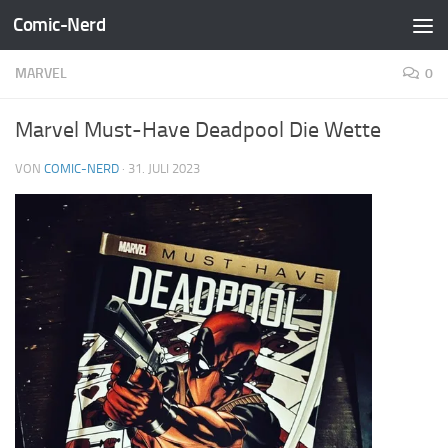
Comic-Nerd
Zum Inhalt springen
MARVEL
0
Marvel Must-Have Deadpool Die Wette
VON
COMIC-NERD
·
31. JULI 2023