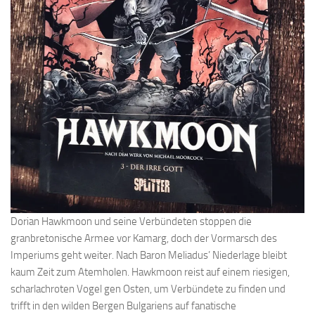
Dorian Hawkmoon und seine Verbündeten stoppen die
granbretonische Armee vor Kamarg, doch der Vormarsch des
Imperiums geht weiter. Nach Baron Meliadus’ Niederlage bleibt
kaum Zeit zum Atemholen. Hawkmoon reist auf einem riesigen,
scharlachroten Vogel gen Osten, um Verbündete zu finden und
trifft in den wilden Bergen Bulgariens auf fanatische