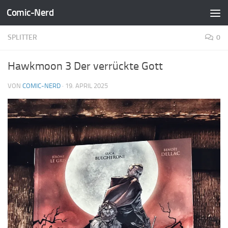
Comic-Nerd
Zum Inhalt springen
SPLITTER
0
Hawkmoon 3 Der verrückte Gott
VON
COMIC-NERD
·
19. APRIL 2025