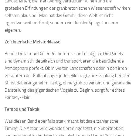
Landschaften, die merkwürdig vertrauten Ruinen und die
grotesken Erfindungen der granbretonischen Wissenschaft wirken
seltsam plausibel. Man hat das Gefühl, diese Welt ist nicht
irgendwo weit entfernt, sondern ein dunkler Spiegel unserer
eigenen.
Zeichnerische Meisterklasse
Benoit Dellac und Didier Poli liefern visuell richtig ab. Die Panels
sind dynamisch, detailreich und transportieren die bedrückende
Atmosphäre perfekt. Ob in weiten Landschaften oder in den irren
Gesichtern der Kultanhänger jedes Bild trägt zur Erzählung bei. Der
Stil ist dabei angenehm kantig, ohne grob zu wirken, und gerade die
Darstellung des gigantischen Vogels zu Beginn, sorgt für echtes
Fantasy-Flair.
Tempo und Taktik
Was diesen Band ebenfalls stark macht, ist das erzählerische
Timing. Die Action wird wohldosiert eingesetzt, nie übertrieben,
aber immer effektiv. Gleichzeitig bleibt genug Raum für Dialoge,