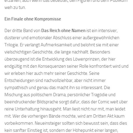
erzählen, auch wenn das bedeutet, den Figuren und dem Publikum
weh zu tun.
Ein Finale ohne Kompromisse
Der dritte Band von
Das Reich ohne Namen
ist ein intensiver,
düsterer und emotionaler Abschluss einer außergewöhnlichen
Trilogie. Er verlangt Aufmerksamkeit und belohnt sie mit einer
vielschichtigen Geschichte, die lange nachhallt. Besonders
überzeugend ist die Entwicklung des Löwenprinzen, der hier
endgültig mit den Konsequenzen seiner Rolle konfrontiert wird und
wir erleben hier auch mehr seiner Geschichte. Seine
Entscheidungen sind nachvollziehbar, aber nicht immer
sympathisch und genau das macht ihn so interessant. Die
Mischung aus politischem Drama, persönlicher Tragödie und
beeindruckender Bildsprache sorgt dafür, dass der Comic weit über
reine Unterhaltung hinausgeht. Man liest nicht nur mit, man leidet
mit. Wer die vorherigen Bände mochte, wird am Dritten Akt kaum
vorbeikommen. Neueinsteiger sollten sich bewusst sein, dass dies
kein sanfter Einstieg ist, sondern der Höhepunkt einer langen,