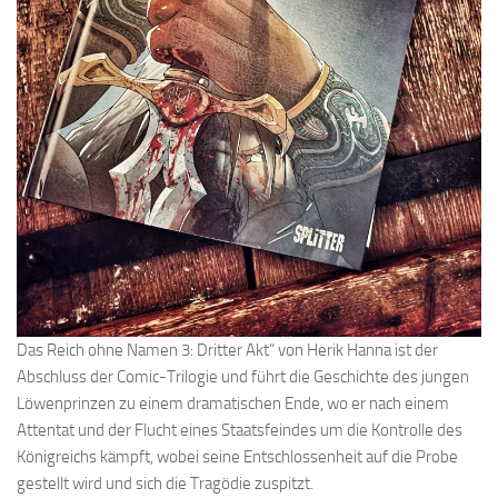
Das Reich ohne Namen 3: Dritter Akt“ von Herik Hanna ist der
Abschluss der Comic-Trilogie und führt die Geschichte des jungen
Löwenprinzen zu einem dramatischen Ende, wo er nach einem
Attentat und der Flucht eines Staatsfeindes um die Kontrolle des
Königreichs kämpft, wobei seine Entschlossenheit auf die Probe
gestellt wird und sich die Tragödie zuspitzt.