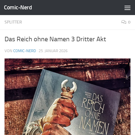
Comic-Nerd
Zum Inhalt springen
SPLITTER
0
Das Reich ohne Namen 3 Dritter Akt
VON
COMIC-NERD
·
25. JANUAR 2026