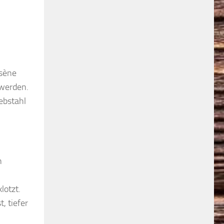
rsène
 werden.
iebstahl
n
lotzt.
, tiefer