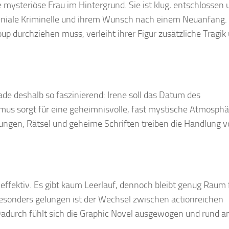
he mysteriöse Frau im Hintergrund. Sie ist klug, entschlossen
 geniale Kriminelle und ihrem Wunsch nach einem Neuanfang.
Coup durchziehen muss, verleiht ihrer Figur zusätzliche Tragik
rade deshalb so faszinierend: Irene soll das Datum des
us sorgt für eine geheimnisvolle, fast mystische Atmosphär
iungen, Rätsel und geheime Schriften treiben die Handlung v
n effektiv. Es gibt kaum Leerlauf, dennoch bleibt genug Raum 
 Besonders gelungen ist der Wechsel zwischen actionreichen
durch fühlt sich die Graphic Novel ausgewogen und rund a