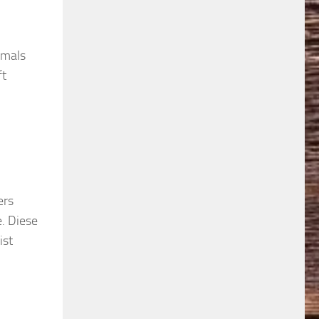
emals
ft
ers
. Diese
ist