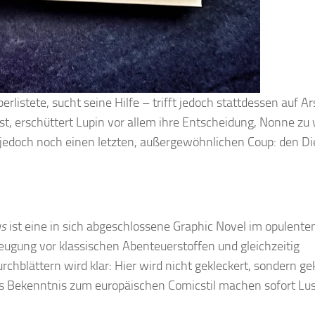
berlistete, sucht seine Hilfe – trifft jedoch stattdessen auf A
t, erschüttert Lupin vor allem ihre Entscheidung, Nonne zu
ene jedoch noch einen letzten, außergewöhnlichen Coup: den D
us
ist eine in sich abgeschlossene Graphic Novel im opulente
beugung vor klassischen Abenteuerstoffen und gleichzeitig
hblättern wird klar: Hier wird nicht gekleckert, sondern gek
s Bekenntnis zum europäischen Comicstil machen sofort Lust