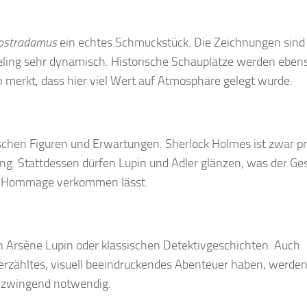
Nostradamus
ein echtes Schmuckstück. Die Zeichnungen sind
neling sehr dynamisch. Historische Schauplätze werden eben
merkt, dass hier viel Wert auf Atmosphäre gelegt wurde.
ischen Figuren und Erwartungen. Sherlock Holmes ist zwar p
ung. Stattdessen dürfen Lupin und Adler glänzen, was der Ge
oßen Hommage verkommen lässt.
on Arsène Lupin oder klassischen Detektivgeschichten. Auch
r erzähltes, visuell beeindruckendes Abenteuer haben, werden
gs zwingend notwendig.