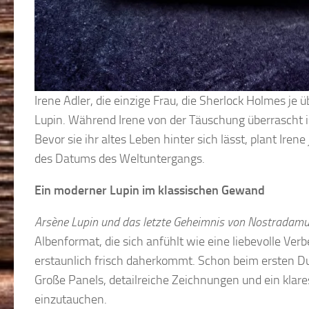
Irene Adler, die einzige Frau, die Sherlock Holmes je ü
Lupin. Während Irene von der Täuschung überrascht is
Bevor sie ihr altes Leben hinter sich lässt, plant Ir
des Datums des Weltuntergangs.
Ein moderner Lupin im klassischen Gewand
Arsène Lupin und das letzte Geheimnis von Nostradam
Albenformat, die sich anfühlt wie eine liebevolle Ver
erstaunlich frisch daherkommt. Schon beim ersten Durc
Große Panels, detailreiche Zeichnungen und ein klare
einzutauchen.