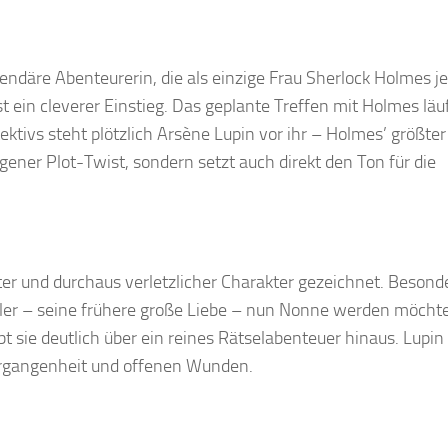
gendäre Abenteurerin, die als einzige Frau Sherlock Holmes j
ist ein cleverer Einstieg. Das geplante Treffen mit Holmes läu
ektivs steht plötzlich Arsène Lupin vor ihr – Holmes’ größter
gener Plot-Twist, sondern setzt auch direkt den Ton für die
nter und durchaus verletzlicher Charakter gezeichnet. Besond
Adler – seine frühere große Liebe – nun Nonne werden möchte
t sie deutlich über ein reines Rätselabenteuer hinaus. Lupin 
ergangenheit und offenen Wunden.