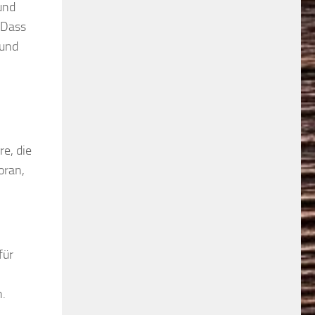
 und
 Dass
 und
e, die
oran,
für
n.