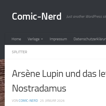
Zum Inhalt springen
Comic-Nerd
Just another WordPress si
Home
Verlage
Impressum
Datenschutzerkläru
SPLITTER
Arsène Lupin und das l
Nostradamus
VON
COMIC-NERD
·
25. JANUAR 2026