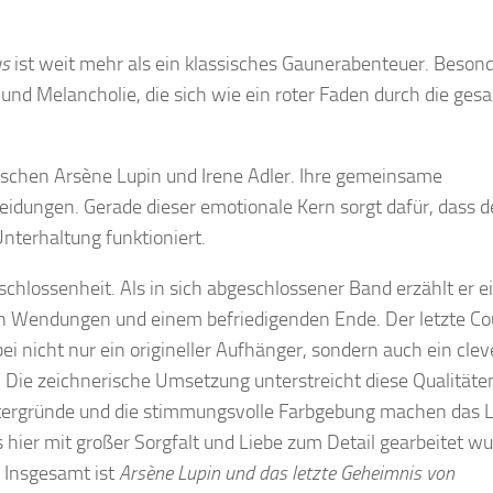
us
ist weit mehr als ein klassisches Gaunerabenteuer. Beson
nd Melancholie, die sich wie ein roter Faden durch die ges
ischen Arsène Lupin und Irene Adler. Ihre gemeinsame
idungen. Gerade dieser emotionale Kern sorgt dafür, dass d
nterhaltung funktioniert.
chlossenheit. Als in sich abgeschlossener Band erzählt er e
en Wendungen und einem befriedigenden Ende. Der letzte Co
 nicht nur ein origineller Aufhänger, sondern auch ein clev
 Die zeichnerische Umsetzung unterstreicht diese Qualitäte
intergründe und die stimmungsvolle Farbgebung machen das 
s hier mit großer Sorgfalt und Liebe zum Detail gearbeitet wu
 Insgesamt ist
Arsène Lupin und das letzte Geheimnis von