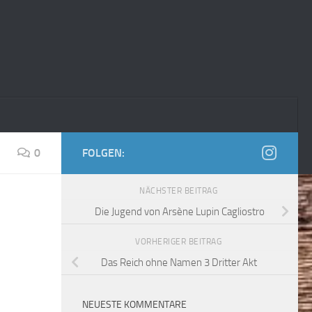
0
FOLGEN:
NÄCHSTER BEITRAG
Die Jugend von Arsène Lupin Cagliostro
VORHERIGER BEITRAG
Das Reich ohne Namen 3 Dritter Akt
NEUESTE KOMMENTARE