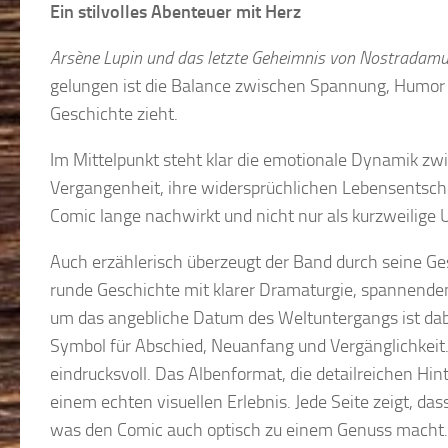
Ein stilvolles Abenteuer mit Herz
Arsène Lupin und das letzte Geheimnis von Nostradam
gelungen ist die Balance zwischen Spannung, Humor u
Geschichte zieht.
Im Mittelpunkt steht klar die emotionale Dynamik zw
Vergangenheit, ihre widersprüchlichen Lebensentsche
Comic lange nachwirkt und nicht nur als kurzweilige U
Auch erzählerisch überzeugt der Band durch seine Ges
runde Geschichte mit klarer Dramaturgie, spannend
um das angebliche Datum des Weltuntergangs ist dabei
Symbol für Abschied, Neuanfang und Vergänglichkeit.
eindrucksvoll. Das Albenformat, die detailreichen H
einem echten visuellen Erlebnis. Jede Seite zeigt, das
was den Comic auch optisch zu einem Genuss macht.