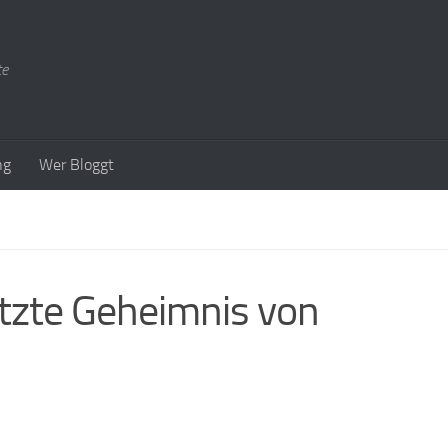
te
ng
Wer Bloggt
etzte Geheimnis von