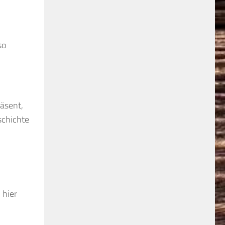
so
räsent,
schichte
 hier