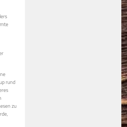
ders
amte
er
ine
up rund
eres
n
Lesen zu
rde,