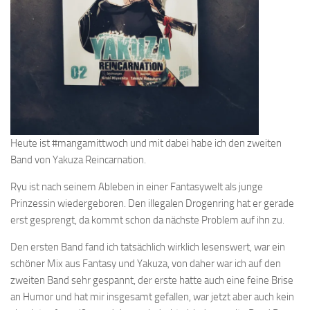
Heute ist #mangamittwoch und mit dabei habe ich den zweiten
Band von Yakuza Reincarnation.
Ryu ist nach seinem Ableben in einer Fantasywelt als junge
Prinzessin wiedergeboren. Den illegalen Drogenring hat er gerade
erst gesprengt, da kommt schon da nächste Problem auf ihn zu.
Den ersten Band fand ich tatsächlich wirklich lesenswert, war ein
schöner Mix aus Fantasy und Yakuza, von daher war ich auf den
zweiten Band sehr gespannt, der erste hatte auch eine feine Brise
an Humor und hat mir insgesamt gefallen, war jetzt aber auch kein