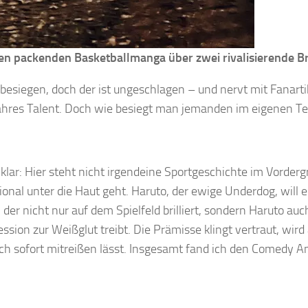
esen packenden Basketballmanga über zwei rivalisierende B
 besiegen, doch der ist ungeschlagen – und nervt mit Fanarti
n wahres Talent. Doch wie besiegt man jemanden im eigenen 
klar: Hier steht nicht irgendeine Sportgeschichte im Vorderg
ional unter die Haut geht. Haruto, der ewige Underdog, will e
er nicht nur auf dem Spielfeld brilliert, sondern Haruto au
ession zur Weißglut treibt. Die Prämisse klingt vertraut, wird
ich sofort mitreißen lässt. Insgesamt fand ich den Comedy An