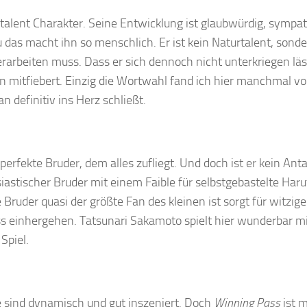
 talent Charakter. Seine Entwicklung ist glaubwürdig, sympa
das macht ihn so menschlich. Er ist kein Naturtalent, sonde
erarbeiten muss. Dass er sich dennoch nicht unterkriegen läs
 mitfiebert. Einzig die Wortwahl fand ich hier manchmal v
 definitiv ins Herz schließt.
erfekte Bruder, dem alles zufliegt. Und doch ist er kein Anta
iastischer Bruder mit einem Faible für selbstgebastelte Haru
ruder quasi der größte Fan des kleinen ist sorgt für witzige
ss einhergehen. Tatsunari Sakamoto spielt hier wunderbar m
Spiel.
le sind dynamisch und gut inszeniert. Doch
Winning Pass
ist m