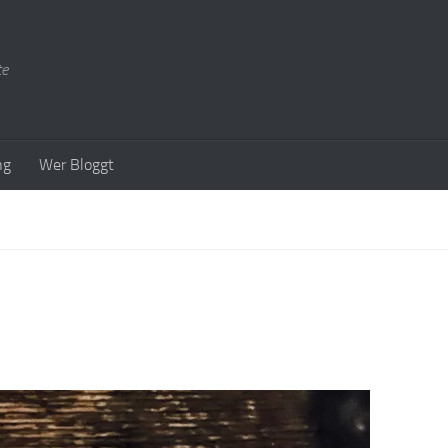
te
ng
Wer Bloggt