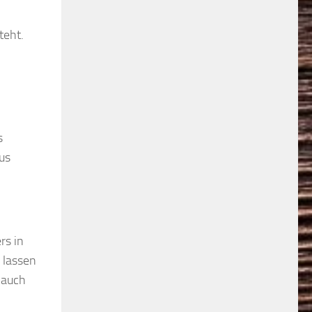
teht.
s
us
rs in
 lassen
 auch