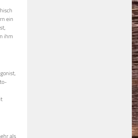
thisch
rn ein
st,
on ihm
gonist,
to-
it
ehr als