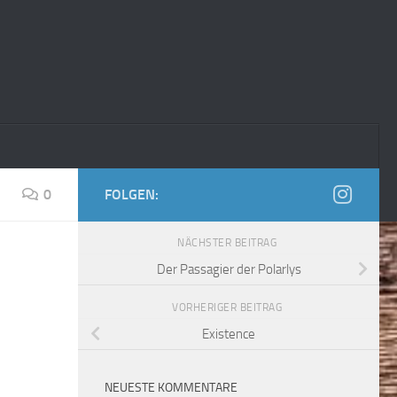
0
FOLGEN:
NÄCHSTER BEITRAG
Der Passagier der Polarlys
VORHERIGER BEITRAG
Existence
NEUESTE KOMMENTARE