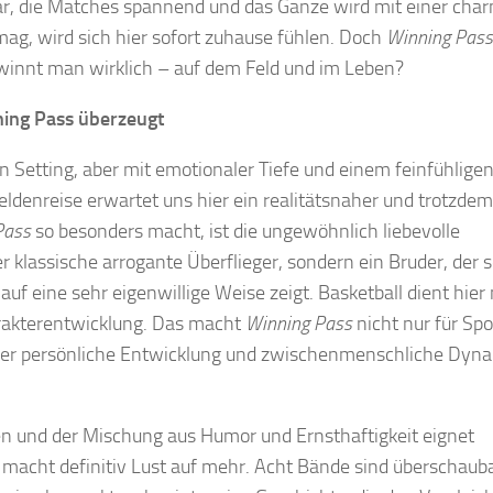
ifbar, die Matches spannend und das Ganze wird mit einer ch
mag, wird sich hier sofort zuhause fühlen. Doch
Winning Pass
gewinnt man wirklich – auf dem Feld und im Leben?
ing Pass überzeugt
 Setting, aber mit emotionaler Tiefe und einem feinfühligen
Heldenreise erwartet uns hier ein realitätsnaher und trotzdem
Pass
so besonders macht, ist die ungewöhnlich liebevolle
der klassische arrogante Überflieger, sondern ein Bruder, der 
uf eine sehr eigenwillige Weise zeigt. Basketball dient hier 
harakterentwicklung. Das macht
Winning Pass
nicht nur für Spo
n über persönliche Entwicklung und zwischenmenschliche Dyn
ten und der Mischung aus Humor und Ernsthaftigkeit eignet
macht definitiv Lust auf mehr. Acht Bände sind überschauba