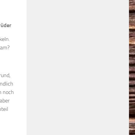
rüder
keln.
Team?
rund,
ndlich
ch noch
 aber
teil