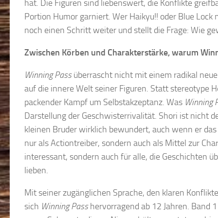
hat. Die Figuren sind liebenswert, die Konflikte gre
Portion Humor garniert. Wer Haikyu!! oder Blue Lock 
noch einen Schritt weiter und stellt die Frage: Wie 
Zwischen Körben und Charakterstärke, warum Winn
Winning Pass
überrascht nicht mit einem radikal neuen
auf die innere Welt seiner Figuren. Statt stereotype 
packender Kampf um Selbstakzeptanz. Was
Winning 
Darstellung der Geschwisterrivalität. Shori ist nicht 
kleinen Bruder wirklich bewundert, auch wenn er das a
nur als Actiontreiber, sondern auch als Mittel zur C
interessant, sondern auch für alle, die Geschichte
lieben.
Mit seiner zugänglichen Sprache, den klaren Konflik
sich
Winning Pass
hervorragend ab 12 Jahren. Band 1 