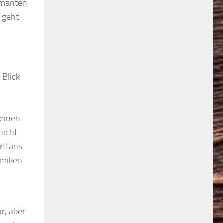
armanten
geht
 Blick
seinen
nicht
rtfans
amiken
r, aber