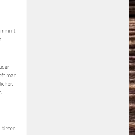
a nimmt
n.
uder
pft man
icher,
,
u bieten