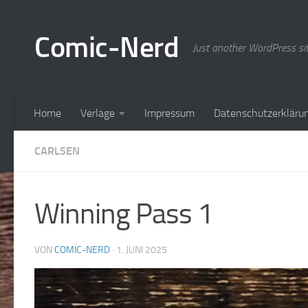
Zum Inhalt springen
Comic-Nerd
Just another WordPress si
Home
Verlage
Impressum
Datenschutzerkläru
CARLSEN
Winning Pass 1
VON
COMIC-NERD
·
1. JUNI 2025