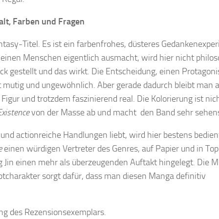
alt, Farben und Fragen
ntasy-Titel. Es ist ein farbenfrohes, düsteres Gedankenexpe
s einen Menschen eigentlich ausmacht, wird hier nicht philo
ck gestellt und das wirkt. Die Entscheidung, einen Protagoni
 ist mutig und ungewöhnlich. Aber gerade dadurch bleibt man 
Figur und trotzdem faszinierend real. Die Kolorierung ist nic
Existence
von der Masse ab und macht den Band sehr sehen
nd actionreiche Handlungen liebt, wird hier bestens bedien
e
einen würdigen Vertreter des Genres, auf Papier und in Top
Jin einen mehr als überzeugenden Auftakt hingelegt. Die 
uptcharakter sorgt dafür, dass man diesen Manga definitiv
lung des Rezensionsexemplars.