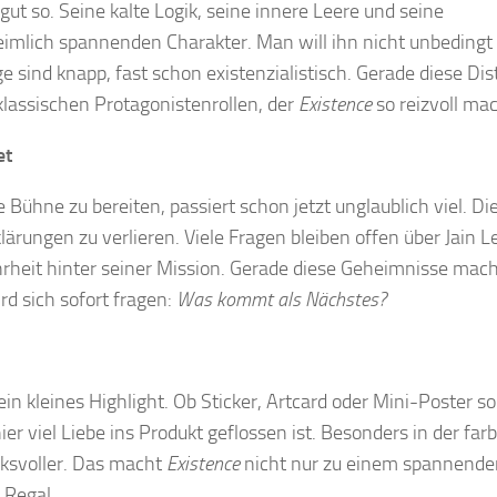
gut so. Seine kalte Logik, seine innere Leere und seine
imlich spannenden Charakter. Man will ihn nicht unbeding
 sind knapp, fast schon existenzialistisch. Gerade diese Di
 klassischen Protagonistenrollen, der
Existence
so reizvoll mac
et
 Bühne zu bereiten, passiert schon jetzt unglaublich viel. Di
ärungen zu verlieren. Viele Fragen bleiben offen über Jain L
hrheit hinter seiner Mission. Gerade diese Geheimnisse mac
rd sich sofort fragen:
Was kommt als Nächstes?
in kleines Highlight. Ob Sticker, Artcard oder Mini-Poster s
 viel Liebe ins Produkt geflossen ist. Besonders in der far
ksvoller. Das macht
Existence
nicht nur zu einem spannende
 Regal.