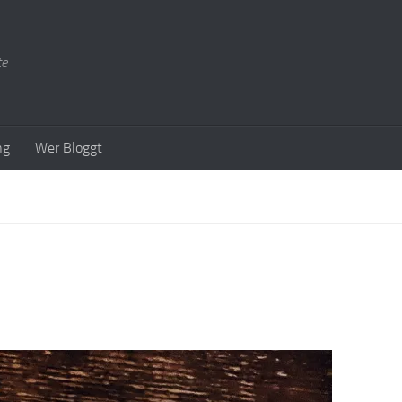
te
ng
Wer Bloggt