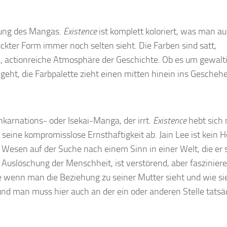
ltung des Mangas.
Existence
ist komplett koloriert, was man au
kter Form immer noch selten sieht. Die Farben sind satt,
e, actionreiche Atmosphäre der Geschichte. Ob es um gewalt
eht, die Farbpalette zieht einen mitten hinein ins Gescheh
nkarnations- oder Isekai-Manga, der irrt.
Existence
hebt sich 
 seine kompromisslose Ernsthaftigkeit ab. Jain Lee ist kein H
n Wesen auf der Suche nach einem Sinn in einer Welt, die er 
 Auslöschung der Menschheit, ist verstörend, aber faszinier
de wenn man die Beziehung zu seiner Mutter sieht und wie si
und man muss hier auch an der ein oder anderen Stelle tatsä