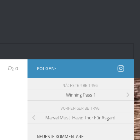
0
FOLGEN:
NÄCHSTER BEITRAG
Winning Pass 1
VORHERIGER BEITRAG
Marvel Must-Have: Thor Für Asgard
NEUESTE KOMMENTARE