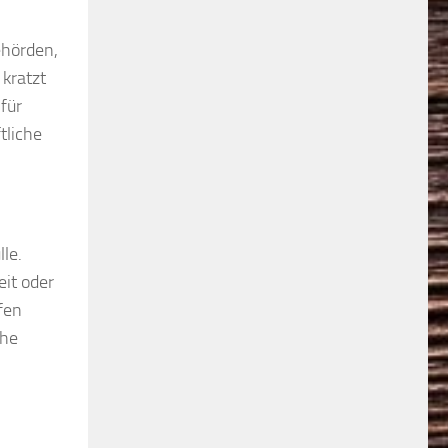
ehörden,
kratzt
für
tliche
lle.
eit oder
fen
che