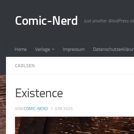
Zum Inhalt springen
Comic-Nerd
Just another WordPress si
Home
Verlage
Impressum
Datenschutzerkläru
CARLSEN
Existence
VON
COMIC-NERD
·
1. JUNI 2025