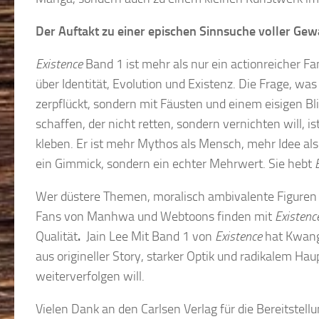
Der Auftakt zu einer epischen Sinnsuche voller Gew
Existence
Band 1 ist mehr als nur ein actionreicher Fa
über Identität, Evolution und Existenz. Die Frage, wa
zerpflückt, sondern mit Fäusten und einem eisigen Bli
schaffen, der nicht retten, sondern vernichten will,
kleben. Er ist mehr Mythos als Mensch, mehr Idee als 
ein Gimmick, sondern ein echter Mehrwert. Sie hebt
Wer düstere Themen, moralisch ambivalente Figuren u
Fans von Manhwa und Webtoons finden mit
Existenc
Qualität
.
Jain Lee Mit Band 1 von
Existence
hat Kwang 
aus origineller Story, starker Optik und radikalem Ha
weiterverfolgen will.
Vielen Dank an den Carlsen Verlag für die Bereitstel