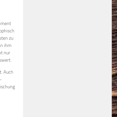
riment
sophisch
sten zu
an ihm
ht nur
swert.
t. Auch
-
Mischung