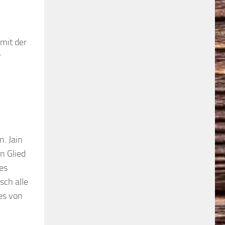
mit der
r
. Jain
n Glied
tes
sch alle
es von