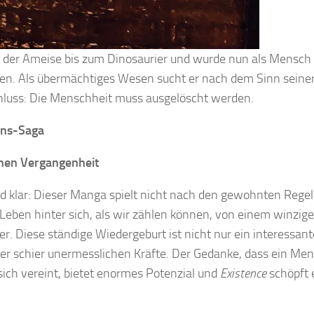
n der Ameise bis zum Dinosaurier und wurde nun als Mensch 
oren. Als übermächtiges Wesen sucht er nach dem Sinn seine
luss: Die Menschheit muss ausgelöscht werden.
ons-Saga
chen Vergangenheit
 klar: Dieser Manga spielt nicht nach den gewohnten Regeln
 Leben hinter sich, als wir zählen können, von einem winzige
r. Diese ständige Wiedergeburt ist nicht nur ein interessan
er schier unermesslichen Kräfte. Der Gedanke, dass ein Men
sich vereint, bietet enormes Potenzial und
Existence
schöpft 