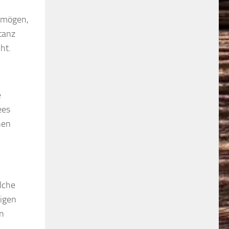
t mögen,
stanz
ht.
e
ees
hen
olche
bigen
n