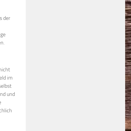
s der
ige
en.
nicht
eld im
selbst
end und
e
chlich