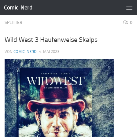
Comic-Nerd
Zum Inhalt springen
SPLITTER
0
Wild West 3 Haufenweise Skalps
VON
COMIC-NERD
·
4. MAI 2023