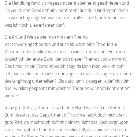
Die Handlung fand ich insgesamt sehr spannend geschrieben und
ich wollte den Band definitiv nicht mehr aus der Hand legen, denn
ich war richtig angefixt was man noch alles so erfahren kann und
was ich noch alles erfahren darf.
Die Art und Weise wie man mit dem Thema
Verschwörungstheorien und auch ab wann eine Theorie zur
Wahrheit oder Realität wird fand ich wirklich sehr stark. Für mich
tatsächlich der erste Band, der sich dieser Thematik so annimmt.
Das finde ich ein Element wo ich sage da kann man wirklich sehr
sehr viel cooles mit machen und zugleich muss ich sagen naja kann
das langfristig unterhalten? Bis dato kann ich sagen ja definitiv bin
aber wirklich gespannt mit welchen Theorien wir noch konfrontiert
werden.
Ganz große Frage für mich nach dem Band wer sind die Guten ?
Zumindest ist das Department of Truth vielleicht doch nicht der
gute Part, da möchte ich definitiv einem nicht das Lesevergnügen
vermiesen, aber ich finde es persönlich toll, dass wir uns da noch
relativ auf offnem Feld bewegen wie es da genau weitergeht. Für