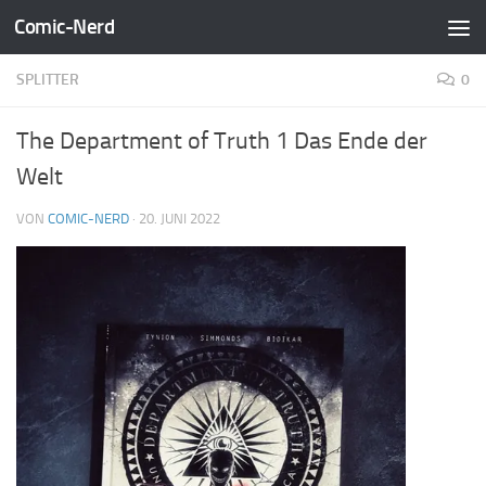
Comic-Nerd
Zum Inhalt springen
SPLITTER
0
The Department of Truth 1 Das Ende der
Welt
VON
COMIC-NERD
·
20. JUNI 2022