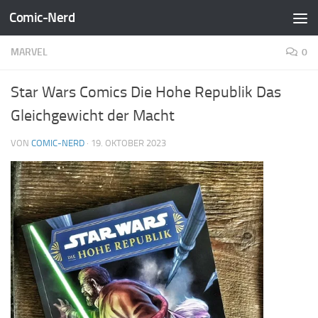
Comic-Nerd
Zum Inhalt springen
MARVEL
0
Star Wars Comics Die Hohe Republik Das
Gleichgewicht der Macht
VON
COMIC-NERD
·
19. OKTOBER 2023