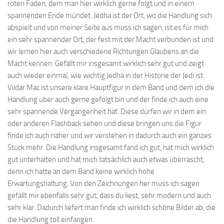
roten Faden, dem man hier wirklich gerne folgt und in einem
spannenden Ende mündet. Jedha ist der Ort, wo die Handlung sich
abspielt und von meiner Seite aus muss ich sagen, ist es für mich
ein sehr spannender Ort, der fest mit der Macht verbunden ist und
wir lernen hier auch verschiedene Richtungen Glaubens an die
Macht kennen. Gefällt mir insgesamt wirklich sehr gut und zeigt
auch wieder einmal, wie wichtig Jedha in der Historie der Jedi ist.
Vildar Mac ist unsere klare Hauptfigur in dem Band und dem ich die
Handlung über auch gerne gefolgt bin und der finde ich auch eine
sehr spannende Vergangenheit hat. Diese dürfen wir in dem ein
oder anderen Flashback sehen und diese bringen uns die Figur
finde ich auch näher und wir verstehen in dadurch auch ein ganzes
Stück mehr. Die Handlung insgesamt fand ich gut, hat mich wirklich
gut unterhalten und hat mich tatsächlich auch etwas überrascht,
denn ich hatte an dem Band keine wirklich hohe
Erwartungshaltung. Von den Zeichnungen her muss ich sagen
gefällt mir ebenfalls sehr gut, dass du liest, sehr modern und auch
sehr klar. Dadurch liefert man finde ich wirklich schöne Bilder ab, die
die Handlung toll einfangen.