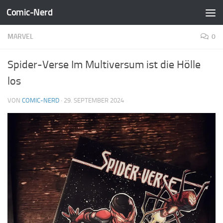
Comic-Nerd
Zum Inhalt springen
MARVEL
0
Spider-Verse Im Multiversum ist die Hölle
los
VON
COMIC-NERD
·
29. SEPTEMBER 2024