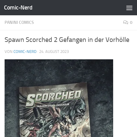
Comic-Nerd
Zum Inhalt springen
PANINI COMICS
0
Spawn Scorched 2 Gefangen in der Vorhölle
VON
COMIC-NERD
·
24. AUGUST 2023