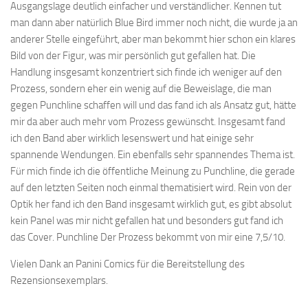
Ausgangslage deutlich einfacher und verständlicher. Kennen tut
man dann aber natürlich Blue Bird immer noch nicht, die wurde ja an
anderer Stelle eingeführt, aber man bekommt hier schon ein klares
Bild von der Figur, was mir persönlich gut gefallen hat. Die
Handlung insgesamt konzentriert sich finde ich weniger auf den
Prozess, sondern eher ein wenig auf die Beweislage, die man
gegen Punchline schaffen will und das fand ich als Ansatz gut, hätte
mir da aber auch mehr vom Prozess gewünscht. Insgesamt fand
ich den Band aber wirklich lesenswert und hat einige sehr
spannende Wendungen. Ein ebenfalls sehr spannendes Thema ist.
Für mich finde ich die öffentliche Meinung zu Punchline, die gerade
auf den letzten Seiten noch einmal thematisiert wird. Rein von der
Optik her fand ich den Band insgesamt wirklich gut, es gibt absolut
kein Panel was mir nicht gefallen hat und besonders gut fand ich
das Cover. Punchline Der Prozess bekommt von mir eine 7,5/10.
Vielen Dank an Panini Comics für die Bereitstellung des
Rezensionsexemplars.