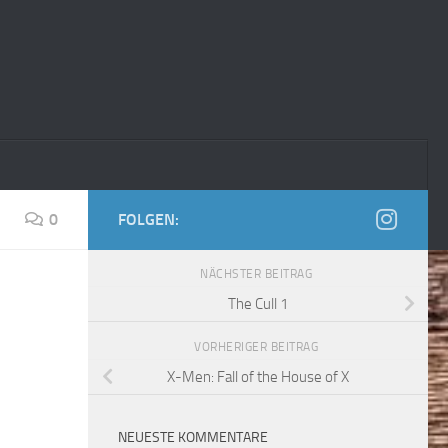
0
FOLGEN:
NÄCHSTER BEITRAG
The Cull 1
VORHERIGER BEITRAG
X-Men: Fall of the House of X
NEUESTE KOMMENTARE