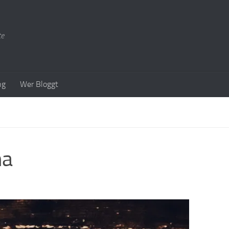
te
ng
Wer Bloggt
na