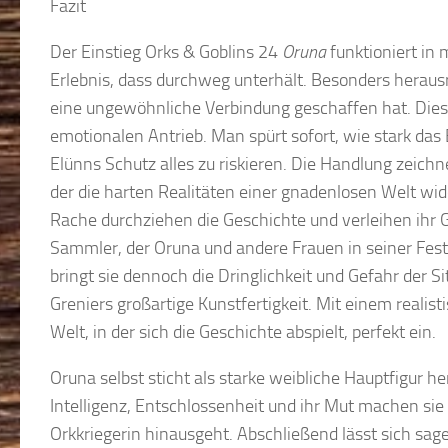
Fazit
Der Einstieg Orks & Goblins 24
Oruna
funktioniert in
Erlebnis, dass durchweg unterhält. Besonders herausra
eine ungewöhnliche Verbindung geschaffen hat. Diese
emotionalen Antrieb. Man spürt sofort, wie stark das 
Elünns Schutz alles zu riskieren. Die Handlung zeich
der die harten Realitäten einer gnadenlosen Welt w
Rache durchziehen die Geschichte und verleihen ihr 
Sammler, der Oruna und andere Frauen in seiner Fest
bringt sie dennoch die Dringlichkeit und Gefahr der S
Greniers großartige Kunstfertigkeit. Mit einem realist
Welt, in der sich die Geschichte abspielt, perfekt ein.
Oruna selbst sticht als starke weibliche Hauptfigur he
Intelligenz, Entschlossenheit und ihr Mut machen sie z
Orkkriegerin hinausgeht. Abschließend lässt sich sag