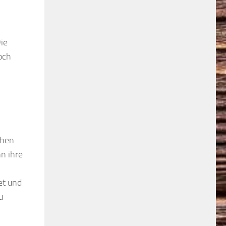
Die
och
chen
nn ihre
et und
u