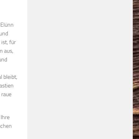
 Elünn
 und
st, für
n aus,
und
 bleibt,
astien
e raue
 Ihre
ischen