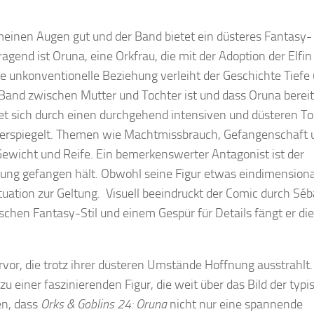
 meinen Augen gut und der Band bietet ein düsteres Fantasy-
gend ist Oruna, eine Orkfrau, die mit der Adoption der Elfin
 unkonventionelle Beziehung verleiht der Geschichte Tiefe
Band zwischen Mutter und Tochter ist und dass Oruna bereit i
net sich durch einen durchgehend intensiven und düsteren To
iderspiegelt. Themen wie Machtmissbrauch, Gefangenschaft 
Gewicht und Reife. Ein bemerkenswerter Antagonist ist der
ung gefangen hält. Obwohl seine Figur etwas eindimensional
ituation zur Geltung. Visuell beeindruckt der Comic durch Séb
ischen Fantasy-Stil und einem Gespür für Details fängt er di
rvor, die trotz ihrer düsteren Umstände Hoffnung ausstrahlt.
u einer faszinierenden Figur, die weit über das Bild der typ
en, dass
Orks & Goblins 24: Oruna
nicht nur eine spannende