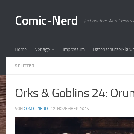
Zum Inhalt springen
Comic-Nerd
Just another WordPress si
Home
Verlage
Impressum
Datenschutzerkläru
SPLITTER
Orks & Goblins 24: Oru
VON
COMIC-NERD
·
12. NOVEMBER 2024