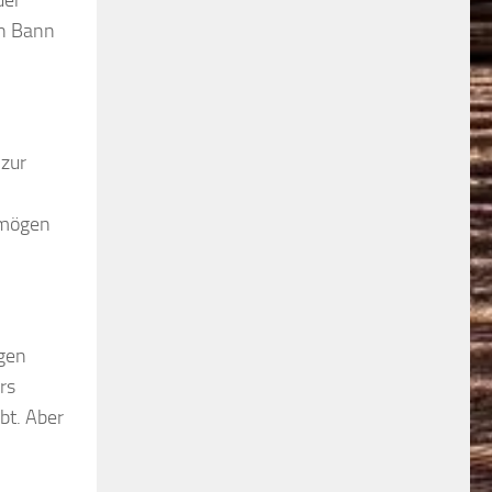
der
en Bann
 zur
rmögen
agen
rs
bt. Aber