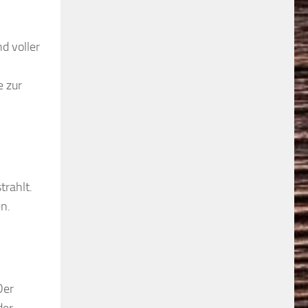
d voller
e zur
trahlt.
en.
Der