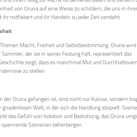
t und ihrem Weg zur Rache ist bemerkenswert und verleiht 
senheit von Oruna auf eine Weise zu schildern, die uns in ihr
t ihr mitfiebert und ihr Handeln zu jeder Zeit versteht.
iheit
 Themen Macht, Freiheit und Selbstbestimmung. Oruna wird
ammler, der sie in seiner Festung hält, repräsentiert das
e Geschichte zeigt, dass es manchmal Mut und Durchhalteve
dernisse zu stellen.
n der Oruna gefangen ist, sind nicht nur Kulisse, sondern tr
 gnadenlosen Welt, in der sich die Handlung abspielt. Grenie
rkt das Gefühl von Isolation und Bedrohung, das Oruna umgi
ie spannende Szenarien beherbergen.