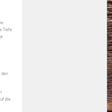
n
ie
e Tiefe
ge
t den
en
uf die