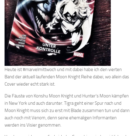
Heute ist #marvelmittwoch und mit dabei habe ich den vierten
Band der aktuell laufenden Moon Knight Reihe dabei, wo allein das
Cover wieder echt stark ist.
Die Fäuste von Konshu Moon Knight und Hunter’s Moon kämpfen
in New York und auch darunter. Tigra geht einer Spur nach und
Moon Knight muss sich zu erst mit Blade zusammen tun und dann
auch noch mit Venom, denn seine ehemaligen Informanten
werden ins Visier genommen.