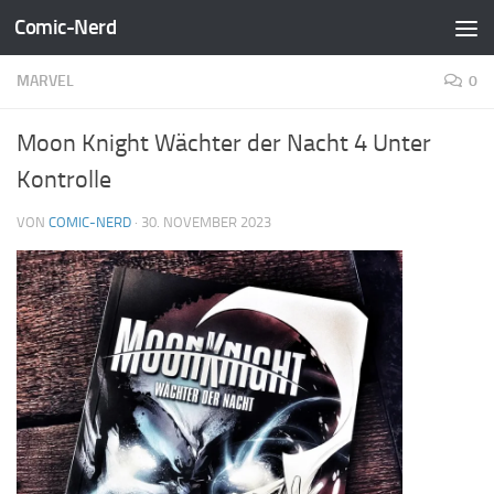
Comic-Nerd
Zum Inhalt springen
MARVEL
0
Moon Knight Wächter der Nacht 4 Unter
Kontrolle
VON
COMIC-NERD
·
30. NOVEMBER 2023