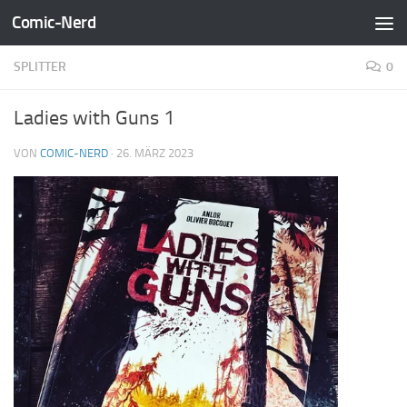
Comic-Nerd
Zum Inhalt springen
SPLITTER
0
Ladies with Guns 1
VON
COMIC-NERD
·
26. MÄRZ 2023