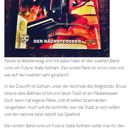
Heute ist #dcdienstag und mit dabei habe ich den zweiten Band
rund um Future State Gotham. Den ersten fand ich schon cool und
war auf den zweiten sehr gespannt.
In der Zukunft ist Gotham unter der Kontrolle des Magistrats. Bruce
Wayne alias Batman ist tot und Jason Todd ist ein Peacekeeper.
Doch Jason hat eigene Pläne, und ist selbst da jemanden
reingefallen. Hush will die Kontrolle über die Stadt an sich reißen
und der nächste Joker betritt das Spielfeld.
Den ersten Band rund um Future State Gotham sollte man für den