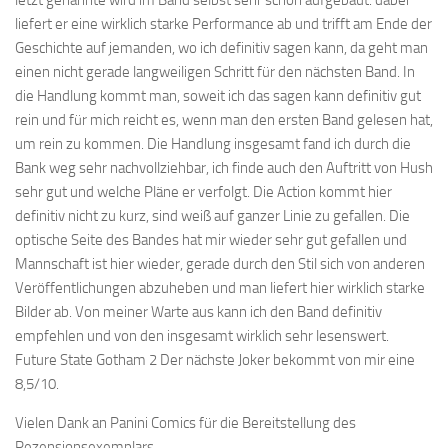
letzt genannte wird im Band selbst sehr schön aufgebaut. dabei
liefert er eine wirklich starke Performance ab und trifft am Ende der
Geschichte auf jemanden, wo ich definitiv sagen kann, da geht man
einen nicht gerade langweiligen Schritt für den nächsten Band. In
die Handlung kommt man, soweit ich das sagen kann definitiv gut
rein und für mich reicht es, wenn man den ersten Band gelesen hat,
um rein zu kommen. Die Handlung insgesamt fand ich durch die
Bank weg sehr nachvollziehbar, ich finde auch den Auftritt von Hush
sehr gut und welche Pläne er verfolgt. Die Action kommt hier
definitiv nicht zu kurz, sind weiß auf ganzer Linie zu gefallen. Die
optische Seite des Bandes hat mir wieder sehr gut gefallen und
Mannschaft ist hier wieder, gerade durch den Stil sich von anderen
Veröffentlichungen abzuheben und man liefert hier wirklich starke
Bilder ab. Von meiner Warte aus kann ich den Band definitiv
empfehlen und von den insgesamt wirklich sehr lesenswert.
Future State Gotham 2 Der nächste Joker bekommt von mir eine
8,5/10.
Vielen Dank an Panini Comics für die Bereitstellung des
Rezensionsexemplars.