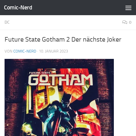
Comic-Nerd
Zum Inhalt springen
DC
0
Future State Gotham 2 Der nächste Joker
VON
COMIC-NERD
·
10. JANUAR 2023