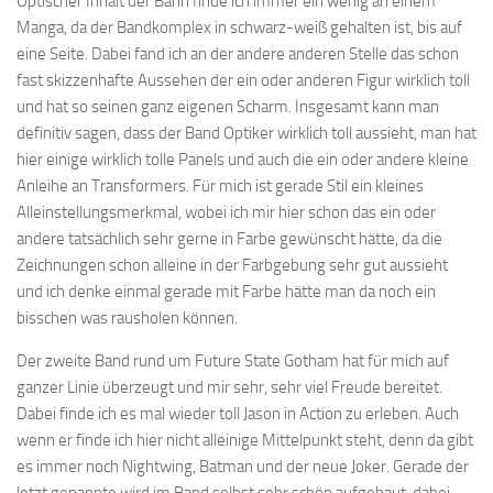
Optischer Inhalt der Bahn finde ich immer ein wenig an einem
Manga, da der Bandkomplex in schwarz-weiß gehalten ist, bis auf
eine Seite. Dabei fand ich an der andere anderen Stelle das schon
fast skizzenhafte Aussehen der ein oder anderen Figur wirklich toll
und hat so seinen ganz eigenen Scharm. Insgesamt kann man
definitiv sagen, dass der Band Optiker wirklich toll aussieht, man hat
hier einige wirklich tolle Panels und auch die ein oder andere kleine
Anleihe an Transformers. Für mich ist gerade Stil ein kleines
Alleinstellungsmerkmal, wobei ich mir hier schon das ein oder
andere tatsächlich sehr gerne in Farbe gewünscht hätte, da die
Zeichnungen schon alleine in der Farbgebung sehr gut aussieht
und ich denke einmal gerade mit Farbe hätte man da noch ein
bisschen was rausholen können.
Der zweite Band rund um Future State Gotham hat für mich auf
ganzer Linie überzeugt und mir sehr, sehr viel Freude bereitet.
Dabei finde ich es mal wieder toll Jason in Action zu erleben. Auch
wenn er finde ich hier nicht alleinige Mittelpunkt steht, denn da gibt
es immer noch Nightwing, Batman und der neue Joker. Gerade der