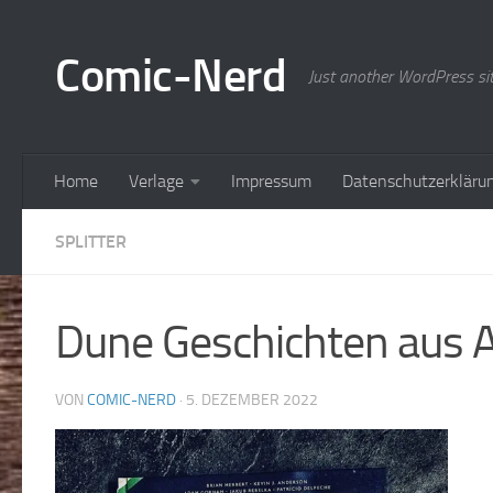
Zum Inhalt springen
Comic-Nerd
Just another WordPress si
Home
Verlage
Impressum
Datenschutzerkläru
SPLITTER
Dune Geschichten aus 
VON
COMIC-NERD
·
5. DEZEMBER 2022