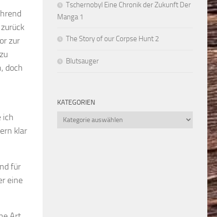
Tschernobyl Eine Chronik der Zukunft Der
ährend
Manga 1
 zurück
The Story of our Corpse Hunt 2
or zur
 zu
Blutsauger
n, doch
KATEGORIEN
 ich
Kategorien
ern klar
nd für
er eine
ne Art