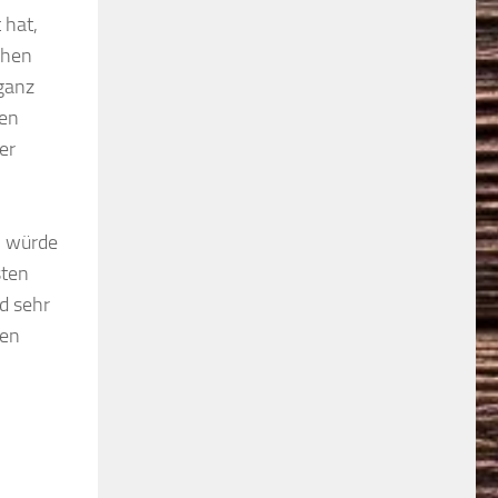
 hat,
chen
ganz
len
er
n würde
sten
d sehr
een