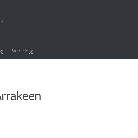
te
ng
Wer Bloggt
Arrakeen