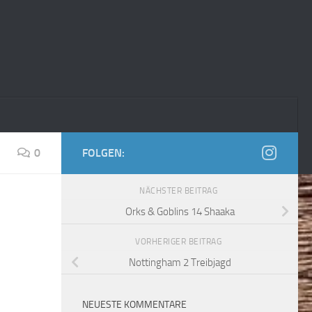
0
FOLGEN:
NÄCHSTER BEITRAG
Orks & Goblins 14 Shaaka
VORHERIGER BEITRAG
Nottingham 2 Treibjagd
NEUESTE KOMMENTARE