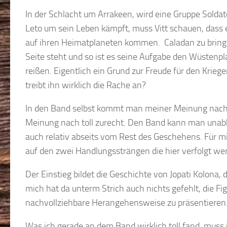
In der Schlacht um Arrakeen, wird eine Gruppe Sold
Leto um sein Leben kämpft, muss Vitt schauen, dass 
auf ihren Heimatplaneten kommen. Caladan zu bringen.
Seite steht und so ist es seine Aufgabe den Wüstenp
reißen. Eigentlich ein Grund zur Freude für den Krieg
treibt ihn wirklich die Rache an?
In den Band selbst kommt man meiner Meinung nach 
Meinung nach toll zurecht. Den Band kann man unabhä
auch relativ abseits vom Rest des Geschehens. Für mic
auf den zwei Handlungssträngen die hier verfolgt we
Der Einstieg bildet die Geschichte von Jopati Kolona
mich hat da unterm Strich auch nichts gefehlt, die 
nachvollziehbare Herangehensweise zu präsentieren
Was ich gerade an dem Band wirklich toll fand, muss