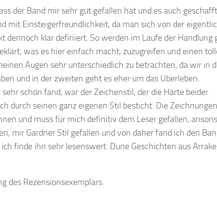
dass der Band mir sehr gut gefallen hat und es auch geschafft
nd mit Einsteigerfreundlichkeit, da man sich von der eigentli
t dennoch klar definiert. So werden im Laufe der Handlung 
geklärt, was es hier einfach macht, zuzugreifen und einen tol
inen Augen sehr unterschiedlich zu betrachten, da wir in d
aben und in der zweiten geht es eher um das Überleben
sehr schön fand, war der Zeichenstil, der die Härte beider
auch durch seinen ganz eigenen Stil besticht. Die Zeichnunge
hnen und muss für mich definitiv dem Leser gefallen, anson
, mir Gardner Stil gefallen und von daher fand ich den Ban
d ich finde ihn sehr lesenswert. Dune Geschichten aus Arrak
llung des Rezensionsexemplars.