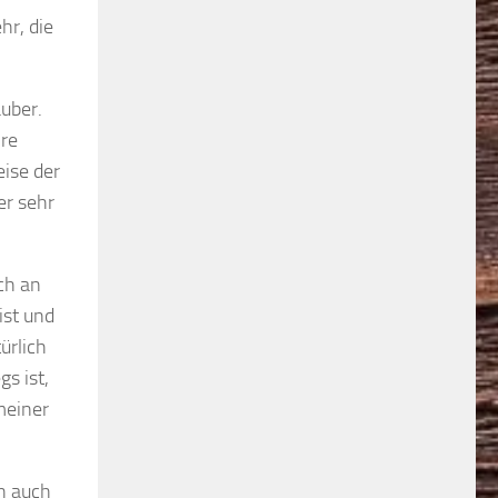
hr, die
auber.
hre
eise der
er sehr
ch an
ist und
ürlich
s ist,
meiner
ch auch