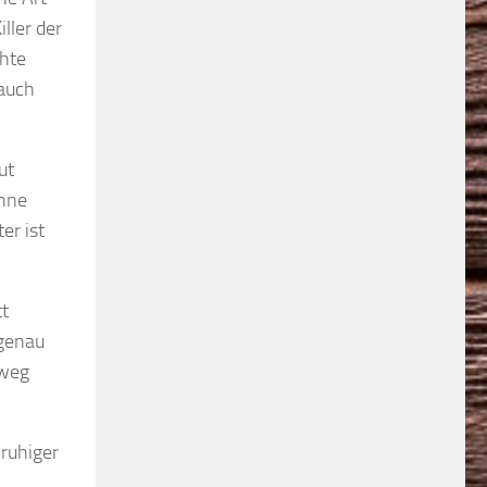
ller der
chte
 auch
ut
ohne
er ist
tt
 genau
 weg
 ruhiger