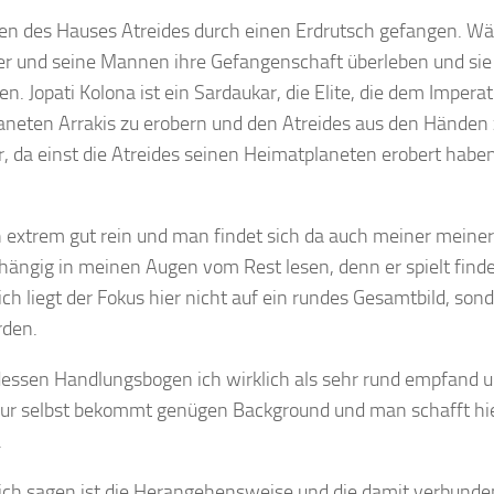
aten des Hauses Atreides durch einen Erdrutsch gefangen. W
er und seine Mannen ihre Gefangenschaft überleben und sie
 Jopati Kolona ist ein Sardaukar, die Elite, die dem Imperat
laneten Arrakis zu erobern und den Atreides aus den Händen
er, da einst die Atreides seinen Heimatplaneten erobert habe
extrem gut rein und man findet sich da auch meiner meiner
ngig in meinen Augen vom Rest lesen, denn er spielt finde
h liegt der Fokus hier nicht auf ein rundes Gesamtbild, sond
rden.
, dessen Handlungsbogen ich wirklich als sehr rund empfand u
Figur selbst bekommt genügen Background und man schafft hi
.
 ich sagen ist die Herangehensweise und die damit verbunde