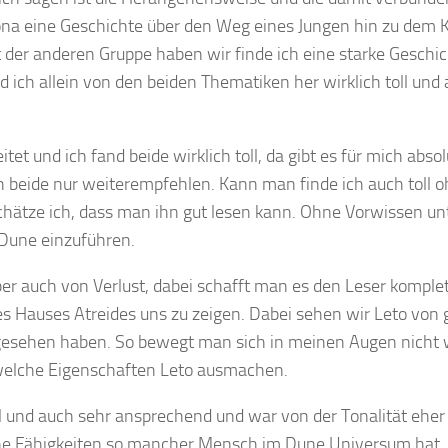
na eine Geschichte über den Weg eines Jungen hin zu dem Ki
t der anderen Gruppe haben wir finde ich eine starke Geschi
 ich allein von den beiden Thematiken her wirklich toll und
et und ich fand beide wirklich toll, da gibt es für mich absol
h beide nur weiterempfehlen. Kann man finde ich auch toll 
hätze ich, dass man ihn gut lesen kann. Ohne Vorwissen unt
 Dune einzuführen.
ber auch von Verlust, dabei schafft man es den Leser komple
es Hauses Atreides uns zu zeigen. Dabei sehen wir Leto von
rie gesehen haben. So bewegt man sich in meinen Augen nicht
 welche Eigenschaften Leto ausmachen.
l und auch sehr ansprechend und war von der Tonalität eher
che Fähigkeiten so mancher Mensch im Dune Universum hat.