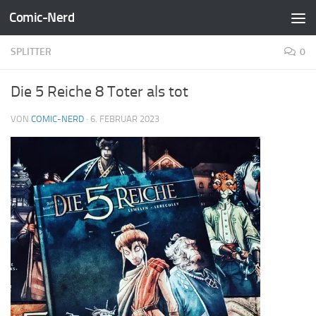
Comic-Nerd
Zum Inhalt springen
SPLITTER
0
Die 5 Reiche 8 Toter als tot
VON
COMIC-NERD
·
6. FEBRUAR 2023