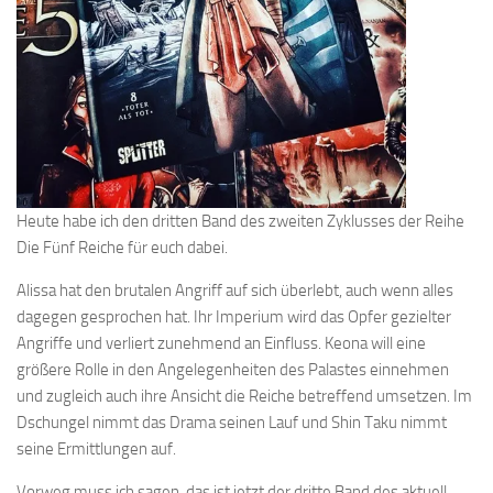
Heute habe ich den dritten Band des zweiten Zyklusses der Reihe
Die Fünf Reiche für euch dabei.
Alissa hat den brutalen Angriff auf sich überlebt, auch wenn alles
dagegen gesprochen hat. Ihr Imperium wird das Opfer gezielter
Angriffe und verliert zunehmend an Einfluss. Keona will eine
größere Rolle in den Angelegenheiten des Palastes einnehmen
und zugleich auch ihre Ansicht die Reiche betreffend umsetzen. Im
Dschungel nimmt das Drama seinen Lauf und Shin Taku nimmt
seine Ermittlungen auf.
Vorweg muss ich sagen, das ist jetzt der dritte Band des aktuell