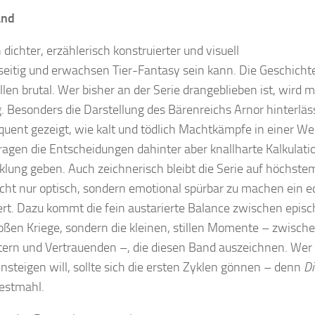
and
 dichter, erzählerisch konstruierter und visuell
eitig und erwachsen Tier-Fantasy sein kann. Die Geschichte
len brutal. Wer bisher an der Serie drangeblieben ist, wird m
 Besonders die Darstellung des Bärenreichs Arnor hinterläs
quent gezeigt, wie kalt und tödlich Machtkämpfe in einer We
 ragen die Entscheidungen dahinter aber knallharte Kalkulat
lung geben. Auch zeichnerisch bleibt die Serie auf höchste
nicht nur optisch, sondern emotional spürbar zu machen ein e
iert. Dazu kommt die fein austarierte Balance zwischen episc
roßen Kriege, sondern die kleinen, stillen Momente – zwisch
ern und Vertrauenden –, die diesen Band auszeichnen. Wer 
insteigen will, sollte sich die ersten Zyklen gönnen – denn
Di
Festmahl.