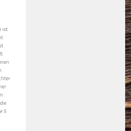
 ist
it
st
lt
ionen
m
chter
her
en
die
e 5