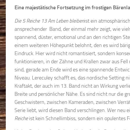
Eine majestätische Fortsetzung im frostigen Bärenl
Die 5 Reiche 13 Am Leben bleiben
ist ein atmosphärisch
ansprechender Band, der einmal mehr zeigt, wie viels
spannend, düster, emotional und an den richtigen Stel
einem weiteren Höhepunkt belohnt, den es wird bärig.
Eindruck. Hier wird nicht romantisiert, sondern konse
funktionieren, in der Zähne und Krallen zwar aus Fell
sind, gerade am Ende wird es eine spannende Entwick
Niveau. Lereculey schafft es, das nordische Setting 
Kraftakt, der auch im 13. Band nicht an Wirkung verl
Breite und persönlicher Nähe. Es sind nicht nur die g
Geschwistern, zwischen Kameraden, zwischen Verrät
Serie liebt, wird diesen Band verschlingen. Wer neu e
Reiche
ist kein Schnellimbiss, sondern ein opulentes 