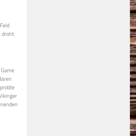
Feld
 droht.
n Game
 Bären
rprobte
Wikinger
annenden