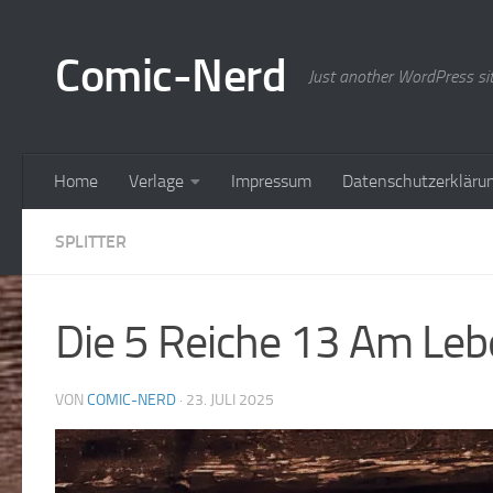
Zum Inhalt springen
Comic-Nerd
Just another WordPress si
Home
Verlage
Impressum
Datenschutzerkläru
SPLITTER
Die 5 Reiche 13 Am Leb
VON
COMIC-NERD
·
23. JULI 2025