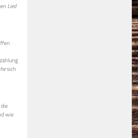
ben
Lied
Affen
rzählung
che
sich
 die
nd wie