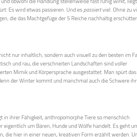
, und obwohl die Handlung stellenweise fast ruhig wirkt, liegt
pürt: Es wird etwas passieren. Und es
passiert
viel. Ohne zu vi
ngen, die das Machtgefüge der 5 Reiche nachhaltig erschütte
icht nur inhaltlich, sondern auch visuell zu den besten im F
isch und rau, die verschneiten Landschaften sind voller
werten Mimik und Körpersprache ausgestattet. Man spürt das
, denn der Winter kommt und manchmal auch die Schwere ihr
gt in ihrer Fähigkeit, anthropomorphe Tiere so menschlich
hier eigentlich um Bären, Hunde und Wölfe handelt. Es geht u
n, die hier in einer neuen, kreativen Form erzählt werden. U