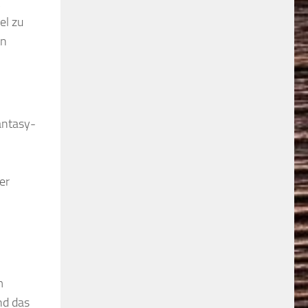
el zu
rn
antasy-
er
m
nd das