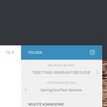
0
FOLGEN:
NÄCHSTER BEITRAG
TEEN TITANS: RAVEN AUF DER SUCHE
VORHERIGER BEITRAG
Gaming Eine Pixel-Zeitreise
NEUESTE KOMMENTARE