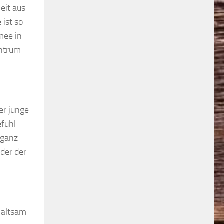
eit aus
ist so
mee in
entrum
der junge
efühl
 ganz
der der
haltsam