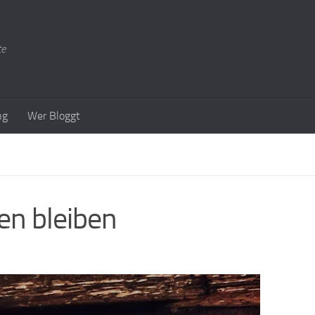
te
ng
Wer Bloggt
en bleiben