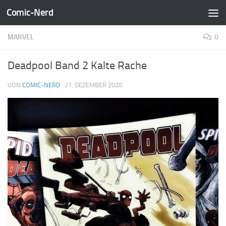
Comic-Nerd
Zum Inhalt springen
MARVEL
0
Deadpool Band 2 Kalte Rache
VON
COMIC-NERD
·
21. DEZEMBER 2020