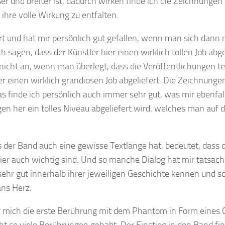
er und breiter ist, dadurch wirken finde ich die Zeichnungen
hre volle Wirkung zu entfalten.
ert und hat mir persönlich gut gefallen, wenn man sich dann 
agen, dass der Künstler hier einen wirklich tollen Job abge
nicht an, wenn man überlegt, dass die Veröffentlichungen te
er einen wirklich grandiosen Job abgeliefert. Die Zeichnunge
das finde ich persönlich auch immer sehr gut, was mir ebenfal
gen her ein tolles Niveau abgeliefert wird, welches man auf 
s der Band auch eine gewisse Textlänge hat, bedeutet, dass 
 hier auch wichtig sind. Und so manche Dialog hat mir tatsäch
 sehr gut innerhalb ihrer jeweiligen Geschichte kennen und so
ans Herz.
ür mich die erste Berührung mit dem Phantom in Form eines 
t so viele Berührungen gehabt. Der Einstieg in den Band fin