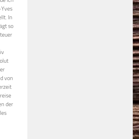
n-Yves
lt. In
ägt so
nteuer
iv
olut
er
nd von
erzeit
reise
en der
les