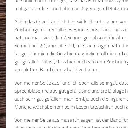
persönlich auch sehr gut, dass das Format etwas größ
mal ganz anders und haben auch genügend Platz, um i
Allein das Cover fand ich hier wirklich sehr sehensw
Zeichnungen innerhalb des Bandes anschaut, muss ich s
hat und man sieht den Zeichnungen absolut ihr Alter 
Schon über 20 Jahre alt sind, muss ich sagen hatte hi
fangen für mich die Geschichte wirklich toll ein und 
gut gefallen hat ist, dass hier auch von den Zeichnun
kompletten Band über schafft zu halten.
Von meiner Seite aus fand ich ebenfalls sehr gut, das
Sprechblasen relativ gut gefüllt sind und die Dialoge
auch sehr gut gefallen, man lernt ja auch die Figuren
Manche wächst einem beim Lesen tatsächlich auch 
Von meiner Seite aus muss ich sagen, ist der Band f
aber auch so habe ich mit dem Phantom noch gar nich