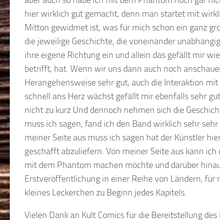
hier wirklich gut gemacht, denn man startet mit wirk
Mitton gewidmet ist, was für mich schon ein ganz gro
die jeweilige Geschichte, die voneinander unabhängig
ihre eigene Richtung ein und allein das gefällt mir w
betrifft, hat. Wenn wir uns dann auch noch anschauen
Herangehensweise sehr gut, auch die Interaktion mi
schnell ans Herz wächst gefällt mir ebenfalls sehr g
nicht zu kurz Und dennoch nehmen sich die Geschicht
muss ich sagen, fand ich den Band wirklich sehr sehr
meiner Seite aus muss ich sagen hat der Künstler hier 
geschafft abzuliefern. Von meiner Seite aus kann ich
mit dem Phantom machen möchte und darüber hinaus 
Erstveröffentlichung in einer Reihe von Ländern, für m
kleines Leckerchen zu Beginn jedes Kapitels.
Vielen Dank an Kult Comics für die Bereitstellung d