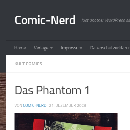
Zum Inhalt springen
Comic-Nerd
Just another WordPress si
Home
Verlage
Impressum
Datenschutzerkläru
KULT COMICS
Das Phantom 1
VON
COMIC-NERD
·
21. DEZEMBER 2023