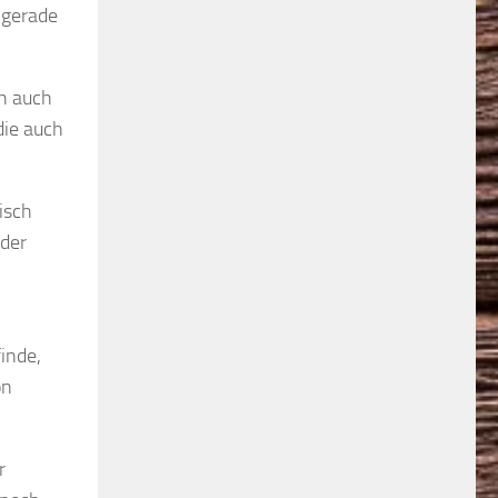
 gerade
ch auch
die auch
isch
 der
inde,
ön
r