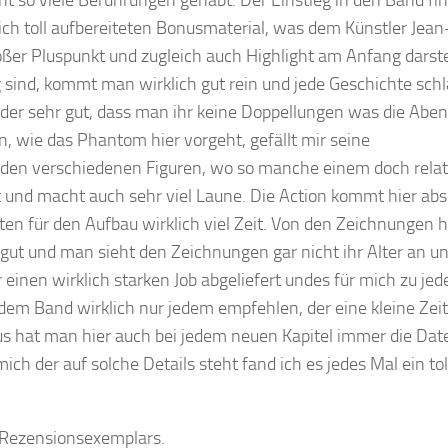
lich toll aufbereiteten Bonusmaterial, was dem Künstler Jea
ßer Pluspunkt und zugleich auch Highlight am Anfang darstel
 sind, kommt man wirklich gut rein und jede Geschichte schl
ieder sehr gut, dass man ihr keine Doppellungen was die Abe
, wie das Phantom hier vorgeht, gefällt mir seine
t den verschiedenen Figuren, wo so manche einem doch relat
ut und macht auch sehr viel Laune. Die Action kommt hier abs
en für den Aufbau wirklich viel Zeit. Von den Zeichnungen h
 gut und man sieht den Zeichnungen gar nicht ihr Alter an u
einen wirklich starken Job abgeliefert undes für mich zu jed
 dem Band wirklich nur jedem empfehlen, der eine kleine Zeit
hat man hier auch bei jedem neuen Kapitel immer die Dat
ich der auf solche Details steht fand ich es jedes Mal ein tol
es Rezensionsexemplars.