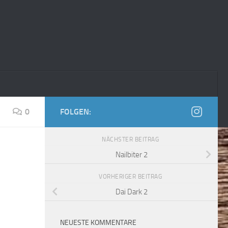
0
FOLGEN:
NÄCHSTER BEITRAG
Nailbiter 2
VORHERIGER BEITRAG
Dai Dark 2
NEUESTE KOMMENTARE