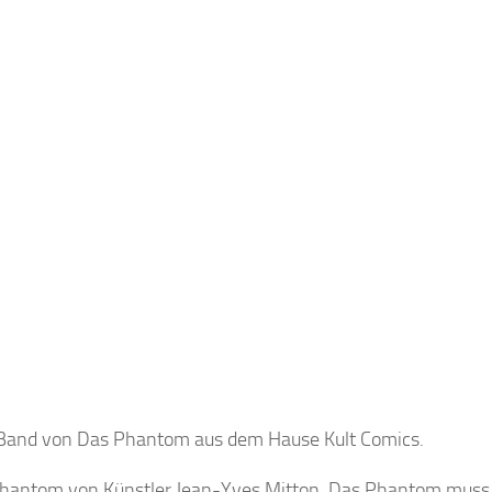
n Band von Das Phantom aus dem Hause Kult Comics.
Phantom von Künstler Jean-Yves Mitton. Das Phantom muss 