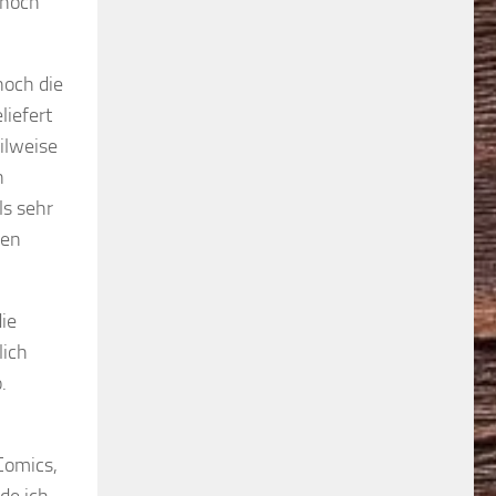
 noch
noch die
liefert
ilweise
n
ls sehr
den
die
lich
.
Comics,
de ich