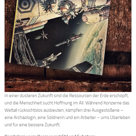
In einer düsteren Zukunft sind die Ressourcen der Erde erschöpft,
und die Menschheit sucht Hoffnung im All. Während Konzerne das
Weltall rücksichtslos ausbeuten, kämpfen drei Ausgestoßene –
eine Archäologin, eine Söldnerin und ein Arbeiter – ums Überleben
und für eine bessere Zukunft.