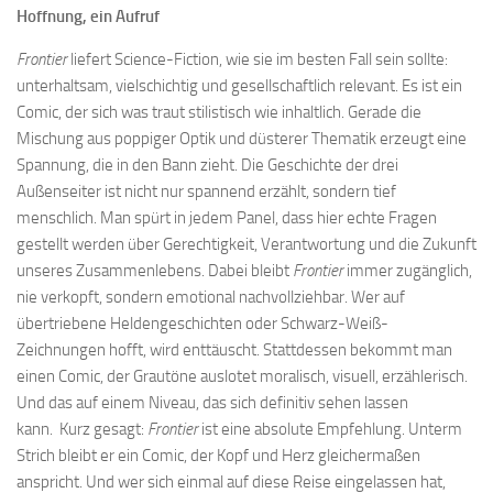
Hoffnung, ein Aufruf
Frontier
liefert Science-Fiction, wie sie im besten Fall sein sollte:
unterhaltsam, vielschichtig und gesellschaftlich relevant. Es ist ein
Comic, der sich was traut stilistisch wie inhaltlich. Gerade die
Mischung aus poppiger Optik und düsterer Thematik erzeugt eine
Spannung, die in den Bann zieht. Die Geschichte der drei
Außenseiter ist nicht nur spannend erzählt, sondern tief
menschlich. Man spürt in jedem Panel, dass hier echte Fragen
gestellt werden über Gerechtigkeit, Verantwortung und die Zukunft
unseres Zusammenlebens. Dabei bleibt
Frontier
immer zugänglich,
nie verkopft, sondern emotional nachvollziehbar. Wer auf
übertriebene Heldengeschichten oder Schwarz-Weiß-
Zeichnungen hofft, wird enttäuscht. Stattdessen bekommt man
einen Comic, der Grautöne auslotet moralisch, visuell, erzählerisch.
Und das auf einem Niveau, das sich definitiv sehen lassen
kann. Kurz gesagt:
Frontier
ist eine absolute Empfehlung. Unterm
Strich bleibt er ein Comic, der Kopf und Herz gleichermaßen
anspricht. Und wer sich einmal auf diese Reise eingelassen hat,