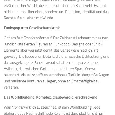
erzählerischer Wucht, die einen sofort in den Bann zieht. Es geht
nicht nur ums Überleben, sondern um Rebellion, Identität und das
Recht auf ein Leben mit Würde.
Funkopop trifft Gesellschaftskritik
Optisch fällt
Frontier
sofort auf. Der Zeichenstil erinnert mit seinen
rundlich-stilisierten Figuren an Funkopop-Designs oder Chibi-
Elemente aber wer jetzt denkt, das Ganze wäre niedlich, irrt
gewaltig. Die liebevollen Details, die dramatische Lichtsetzung und
das ausgeklügelte Panel-Layout schaffen eine ganz eigene
Ästhetik, die zwischen Cartoon und düsterer Space Opera
balanciert. Visuell schafft es, emotionale Tiefe in übergroße Augen
und markante Konturen zu legen, ohne an Ernsthaftigkeit zu
verlieren.
Das Worldbuilding: Komplex, glaubwürdig, erschreckend
Was
Frontier
wirklich auszeichnet, ist sein Worldbuilding. Jede
Station, jedes Raumschiff, jede Kolonie ist durchdacht nicht nur