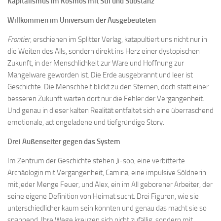
Kapitalismus im Kosmos mit Stil und Substanz
Willkommen im Universum der Ausgebeuteten
Frontier
, erschienen im Splitter Verlag, katapultiert uns nicht nur in
die Weiten des Alls, sondern direkt ins Herz einer dystopischen
Zukunft, in der Menschlichkeit zur Ware und Hoffnung zur
Mangelware geworden ist. Die Erde ausgebrannt und leer ist
Geschichte. Die Menschheit blickt zu den Sternen, doch statt einer
besseren Zukunft warten dort nur die Fehler der Vergangenheit.
Und genau in dieser kalten Realität entfaltet sich eine überraschend
emotionale, actiongeladene und tiefgründige Story.
Drei Außenseiter gegen das System
Im Zentrum der Geschichte stehen Ji-soo, eine verbitterte
Archäologin mit Vergangenheit, Camina, eine impulsive Söldnerin
mit jeder Menge Feuer, und Alex, ein im All geborener Arbeiter, der
seine eigene Definition von Heimat sucht. Drei Figuren, wie sie
unterschiedlicher kaum sein könnten und genau das macht sie so
spannend. Ihre Wege kreuzen sich nicht zufällig, sondern mit