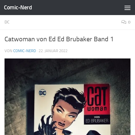
Comic-Nerd
Zum Inhalt springen
DC
0
Catwoman von Ed Ed Brubaker Band 1
VON
COMIC-NERD
·
22. JANUAR 2022