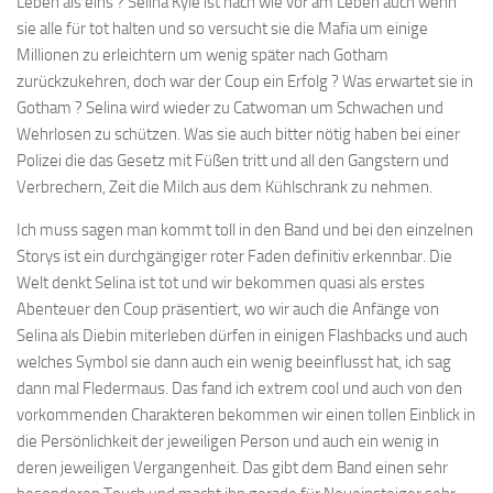
Leben als eins ? Selina Kyle ist nach wie vor am Leben auch wenn
sie alle für tot halten und so versucht sie die Mafia um einige
Millionen zu erleichtern um wenig später nach Gotham
zurückzukehren, doch war der Coup ein Erfolg ? Was erwartet sie in
Gotham ? Selina wird wieder zu Catwoman um Schwachen und
Wehrlosen zu schützen. Was sie auch bitter nötig haben bei einer
Polizei die das Gesetz mit Füßen tritt und all den Gangstern und
Verbrechern, Zeit die Milch aus dem Kühlschrank zu nehmen.
Ich muss sagen man kommt toll in den Band und bei den einzelnen
Storys ist ein durchgängiger roter Faden definitiv erkennbar. Die
Welt denkt Selina ist tot und wir bekommen quasi als erstes
Abenteuer den Coup präsentiert, wo wir auch die Anfänge von
Selina als Diebin miterleben dürfen in einigen Flashbacks und auch
welches Symbol sie dann auch ein wenig beeinflusst hat, ich sag
dann mal Fledermaus. Das fand ich extrem cool und auch von den
vorkommenden Charakteren bekommen wir einen tollen Einblick in
die Persönlichkeit der jeweiligen Person und auch ein wenig in
deren jeweiligen Vergangenheit. Das gibt dem Band einen sehr