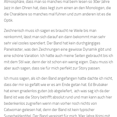
Atmosphäre, dass man so manches mal beim lesen so 30er Jahre
Jazz in den Ohren hat, dass liegt zum einen an den Monologen, die
die Charaktere so manches mal führen und zum anderen ist es die
Optik.
Zeichnerisch muss ich sagen es braucht ne Weile bis man
reinkommt, lässt man sich darauf ein dann bekommt man sehr
sehr viel cooles spendiert. Der Band hat kein durchgängiges
Panelraster, was den Zeichnungen eine gewisse Dynamik gibt und
eine schöne Variation. Ich hatte auch meine Seiten gebraucht bis ich
mit dem Stil war, denn der ist schon ein wenig eigen. Dazu muss ich
aber auch sagen, dass sie für mich perfekt zur Story passen.
Ich muss sagen, als ich den Band angefangen hatte dachte ich nicht,
dass der mir so gefällt wie er es am Ende getan hat. Ed Brubaker
hat einen gnadenlos guten Job abgeliefert, ach was sag ich da der
Band ist was die Story betrifft absolut rund und man kann auch hier
bedenkenlos zugreifen wenn man vorher noch nichts von
Catwoman gelesen hat, denn der Band ist kein typischer
Superheldentitel. Der Band vereinigt für mich 30er Jahre Krimi mit