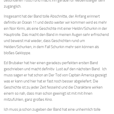
besonderen Touch und macht ihn gerade für Neueinsteiger sehr
zugänglich.
Insgesamt hat der Band tolle Abschnitte, der Anfang erinnert
definitiv an Ocean 11 und desto weiter wir kommen wird es mehr
ein Noir Kirmi, als eine Geschichte mit einer Heldin/Schurkin in der
Hauptrolle. Das macht den Band in meinen Augen sehr erfrischend
und beweist mal wieder, dass Geschichten rund um
Helden/Schurken, in dem Fall Schurkin mehr sein können als
bloßes Gekloppe.
Ed Brubaker hat hier einen geradezu perfekten ersten Band
geschrieben und macht definitiv Lust auf den nächsten Band. Ich
muss sagen er hat schon an Der Tod von Captain America gezeigt
was er kann und hier hat er fast noch besser abgeliefert. Die
Geschichte ist zu jeder Zeit fesselnd und die Charaktere wirken
einem so nah, dass man schon geeinigt ist mit mit ihnen
mitzufühlen, ganz großes Kino.
Ich muss ja schon zugeben der Band hat eine unheimlich tolle