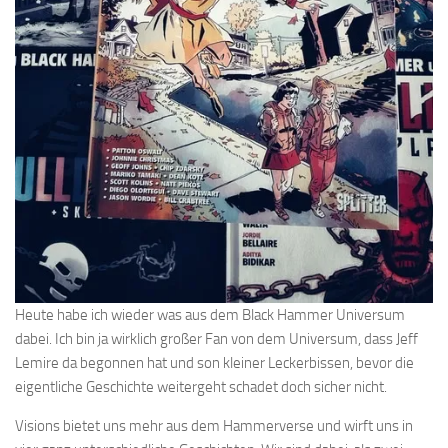
Heute habe ich wieder was aus dem Black Hammer Universum
dabei. Ich bin ja wirklich großer Fan von dem Universum, dass Jeff
Lemire da begonnen hat und son kleiner Leckerbissen, bevor die
eigentliche Geschichte weitergeht schadet doch sicher nicht.
Visions bietet uns mehr aus dem Hammerverse und wirft uns in