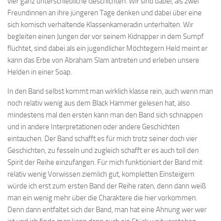
vier ganz unterschiedliche Geschichten. Wir sind dabei, als zwei
Freundinnen an ihre jüngeren Tage denken und dabei über eine
sich komisch verhaltende Klassenkameradin unterhalten. Wir
begleiten einen Jungen der vor seinem Kidnapper in dem Sumpf
flüchtet, sind dabei als ein jugendlicher Möchtegern Held meint er
kann das Erbe von Abraham Slam antreten und erleben unsere
Helden in einer Soap.
In den Band selbst kommt man wirklich klasse rein, auch wenn man
noch relativ wenig aus dem Black Hammer gelesen hat, also
mindestens mal den ersten kann man den Band sich schnappen
und in andere Interpretationen oder andere Geschichten
eintauchen. Der Band schafft es für mich trotz seiner doch vier
Geschichten, zu fesseln und zugleich schafft er es auch toll den
Spirit der Reihe einzufangen. Für mich funktioniert der Band mit
relativ wenig Vorwissen ziemlich gut, kompletten Einsteigern
würde ich erst zum ersten Band der Reihe raten, denn dann weiß
man ein wenig mehr über die Charaktere die hier vorkommen.
Denn dann entfaltet sich der Band, man hat eine Ahnung wer wer