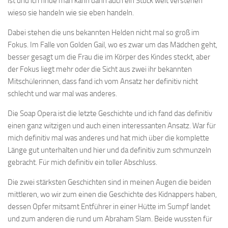
ist und ich finde man kann dann auch ein Stück weit verstehen
wieso sie handeln wie sie eben handeln.
Dabei stehen die uns bekannten Helden nicht mal so groß im
Fokus. Im Falle von Golden Gail, wo es zwar um das Mädchen geht,
besser gesagt um die Frau die im Körper des Kindes steckt, aber
der Fokus liegt mehr oder die Sicht aus zwei ihr bekannten
Mitschülerinnen, dass fand ich vom Ansatz her definitiv nicht
schlecht und war mal was anderes.
Die Soap Opera ist die letzte Geschichte und ich fand das definitiv
einen ganz witzigen und auch einen interessanten Ansatz. War für
mich definitiv mal was anderes und hat mich über die komplette
Länge gut unterhalten und hier und da definitiv zum schmunzeln
gebracht. Für mich definitiv ein toller Abschluss.
Die zwei stärksten Geschichten sind in meinen Augen die beiden
mittleren, wo wir zum einen die Geschichte des Kidnappers haben,
dessen Opfer mitsamt Entführer in einer Hütte im Sumpf landet
und zum anderen die rund um Abraham Slam. Beide wussten für