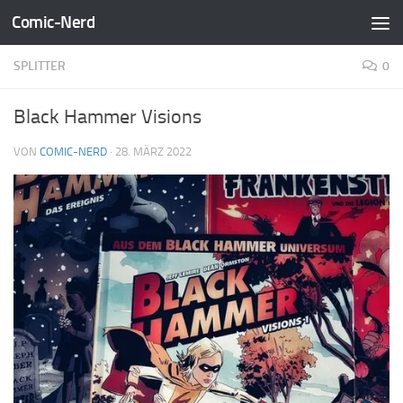
Comic-Nerd
Zum Inhalt springen
SPLITTER
0
Black Hammer Visions
VON
COMIC-NERD
·
28. MÄRZ 2022