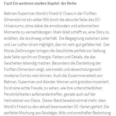
Fazit Ein weiteres starkes Kapitel der Reihe
Batman/Superman World’s Finest 5: Chaos in der Fünften
Dimension ist ein wilder Ritt durch die absurde Seite des DC-
Universums, ohne dabei die emotionalen und actionreichen
Momente zu vernachlässigen. Mark Waid schafft es, eine Story zu
erzählen, die durchweg unterhält. Die Begegnung zwischen Joker
und Lex Luthor ist ein Highlight, das mir sehr gut gefallen hat. Dan
Moras Zeichnungen bringen die Geschichte perfekt zur Geltung.
Jede Seite sprüht vor Energie, Farben und Details, die das
Geschehen lebendig machen. Besonders die Darstellung der
Fünften Dimension zeigt, wie kreativ und abwechslungsreich
moderne Comics sein können. Auch die Zusammenarbeit von
Batman, Superman und Wonder Woman wird grandios inszeniert.
Es ist eine echte Freude, zu sehen, wie ihre unterschiedlichen
Persönlichkeiten aufeinandertreffen, gerade auch auf der
Heimatsinel von Diana. Dieser Band beweist einmal mehr, dass
World’s Finest zu den aktuell lesenswerten DC-Serien gehört. Die
perfekte Mischung aus Nostalgie, Witz und ernsthafter Bedrohung