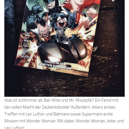
Was ist schlimmer als Bat-Mite und Mr. Mxyzptlk? Ein Feind mit
der vollen Macht der Zauberkobolde! Außerdem: Jokers erstes
Treffen mit Lex Luthor und Batmans sowie Supermans erste
Mission mit Wonder Woman. Mit dabei: Wonder Woman, Joker und
Lex Luthor!