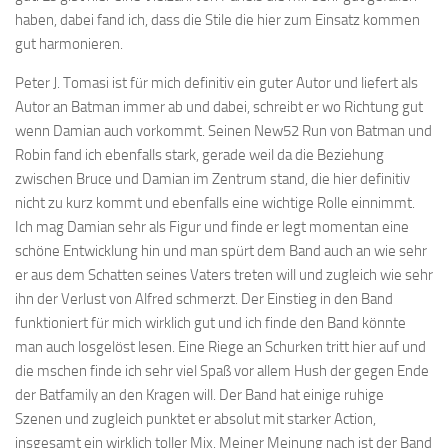
haben, dabei fand ich, dass die Stile die hier zum Einsatz kommen
gut harmonieren.
Peter J. Tomasi ist für mich definitiv ein guter Autor und liefert als
Autor an Batman immer ab und dabei, schreibt er wo Richtung gut
wenn Damian auch vorkommt. Seinen New52 Run von Batman und
Robin fand ich ebenfalls stark, gerade weil da die Beziehung
zwischen Bruce und Damian im Zentrum stand, die hier definitiv
nicht zu kurz kommt und ebenfalls eine wichtige Rolle einnimmt.
Ich mag Damian sehr als Figur und finde er legt momentan eine
schöne Entwicklung hin und man spürt dem Band auch an wie sehr
er aus dem Schatten seines Vaters treten will und zugleich wie sehr
ihn der Verlust von Alfred schmerzt. Der Einstieg in den Band
funktioniert für mich wirklich gut und ich finde den Band könnte
man auch losgelöst lesen. Eine Riege an Schurken tritt hier auf und
die mschen finde ich sehr viel Spaß vor allem Hush der gegen Ende
der Batfamily an den Kragen will. Der Band hat einige ruhige
Szenen und zugleich punktet er absolut mit starker Action,
insgesamt ein wirklich toller Mix. Meiner Meinung nach ist der Band