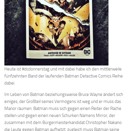
Heute ist #dcdonnerstag und mit dabei habe ich den mittlerweile
fünfzehnten Band der laufenden Batman Detective Comics Reihe
dabei.
Im Leben von Batman beziehungsweise Bruce Wayne ändert sich
einiges, der Großteil seines Vermögens ist weg und er muss das
Manor räumen. Batman muss sich gegen einen Reiter der Rache
stellen und gegen einen neuen Schurken Namens Mirror, der
zusammen mit dem Bürgermeisterkandidat Christopher Nakano
die Leute gegen Batman aufhetzt, zugleich muss Batman seine