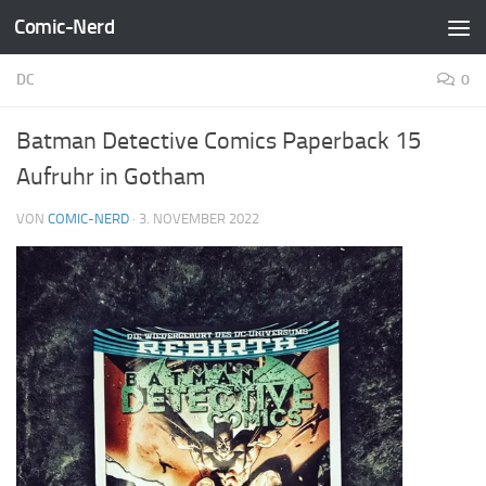
Comic-Nerd
Zum Inhalt springen
DC
0
Batman Detective Comics Paperback 15
Aufruhr in Gotham
VON
COMIC-NERD
·
3. NOVEMBER 2022