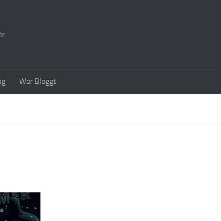
te
ng
Wer Bloggt