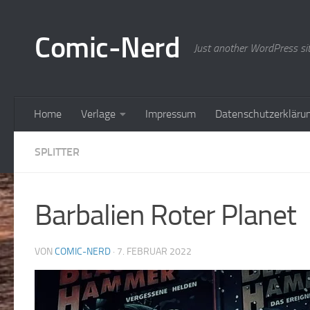
Zum Inhalt springen
Comic-Nerd
Just another WordPress si
Home
Verlage
Impressum
Datenschutzerkläru
SPLITTER
Barbalien Roter Planet
VON
COMIC-NERD
·
7. FEBRUAR 2022