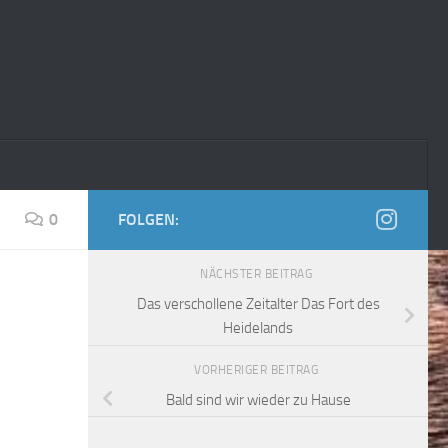
0
FOLGEN:
NÄCHSTER BEITRAG
Das verschollene Zeitalter Das Fort des
Heidelands
VORHERIGER BEITRAG
Bald sind wir wieder zu Hause