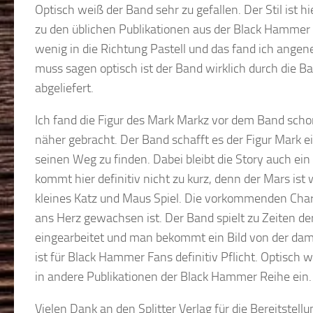
Optisch weiß der Band sehr zu gefallen. Der Stil ist h
zu den üblichen Publikationen aus der Black Hammer R
wenig in die Richtung Pastell und das fand ich ange
muss sagen optisch ist der Band wirklich durch die Ba
abgeliefert.
Ich fand die Figur des Mark Markz vor dem Band scho
näher gebracht. Der Band schafft es der Figur Mark e
seinen Weg zu finden. Dabei bleibt die Story auch ei
kommt hier definitiv nicht zu kurz, denn der Mars ist 
kleines Katz und Maus Spiel. Die vorkommenden Charak
ans Herz gewachsen ist. Der Band spielt zu Zeiten de
eingearbeitet und man bekommt ein Bild von der dam
ist für Black Hammer Fans definitiv Pflicht. Optisch w
in andere Publikationen der Black Hammer Reihe ein
Vielen Dank an den Splitter Verlag für die Bereitste