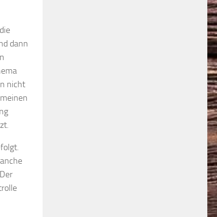
die
und dann
en
Thema
n nicht
n meinen
ung
zt.
folgt.
manche
 Der
rolle