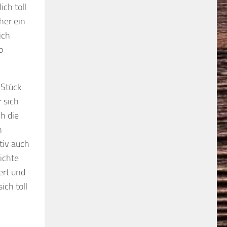
ich toll
her ein
ich
b
 Stück
 sich
h die
n
tiv auch
ichte
ert und
ich toll