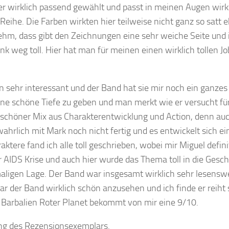
ier wirklich passend gewählt und passt in meinen Augen wirkl
eihe. Die Farben wirkten hier teilweise nicht ganz so satt e
nehm, dass gibt den Zeichnungen eine sehr weiche Seite und 
nk weg toll. Hier hat man für meinen einen wirklich tollen Jo
n sehr interessant und der Band hat sie mir noch ein ganzes
ine schöne Tiefe zu geben und man merkt wie er versucht für
n schöner Mix aus Charakterentwicklung und Action, denn auc
wahrlich mit Mark noch nicht fertig und es entwickelt sich ei
tere fand ich alle toll geschrieben, wobei mir Miguel defini
r AIDS Krise und auch hier wurde das Thema toll in die Gesch
aligen Lage. Der Band war insgesamt wirklich sehr lesensw
ar der Band wirklich schön anzusehen und ich finde er reiht s
. Barbalien Roter Planet bekommt von mir eine 9/10.
llung des Rezensionsexemplars.