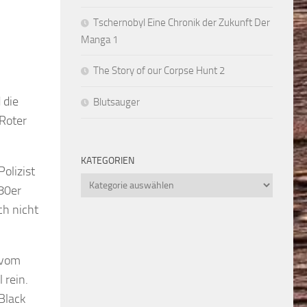
Tschernobyl Eine Chronik der Zukunft Der
Manga 1
The Story of our Corpse Hunt 2
 die
Blutsauger
Roter
KATEGORIEN
olizist
Kategorien
 80er
ch nicht
 vom
 rein.
Black