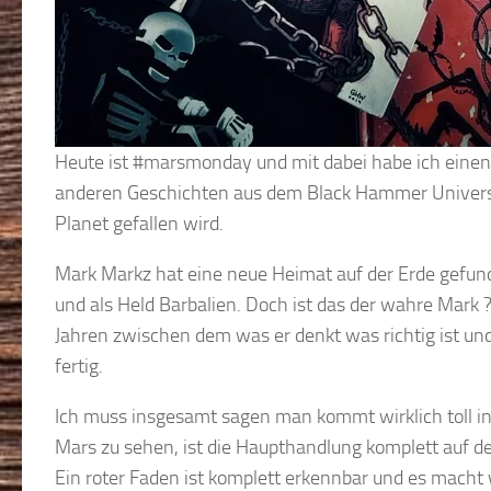
Heute ist #marsmonday und mit dabei habe ich eine
anderen Geschichten aus dem Black Hammer Universu
Planet gefallen wird.
Mark Markz hat eine neue Heimat auf der Erde gefund
und als Held Barbalien. Doch ist das der wahre Mark 
Jahren zwischen dem was er denkt was richtig ist un
fertig.
Ich muss insgesamt sagen man kommt wirklich toll i
Mars zu sehen, ist die Haupthandlung komplett auf de
Ein roter Faden ist komplett erkennbar und es macht w