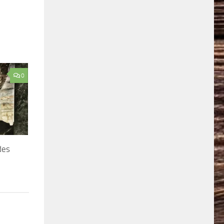
0
des