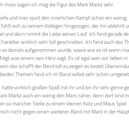
h muss sagen ich mag die Figur des Mark Markz sehr.
Tiefe und man spürt den innerlichen Kampf schon ein wenig, 
r fühlt sich zu seinem Kollegen hingezogen, der ihn ablehnt 
l und dann nimmt die Liebe seinen Lauf. Ich fand gerade d
 Charakter wirklich sehr toll geschrieben. Ich fand auch das 
 wie es damals aufgenommen wurde, sowie wie es ist wenn ma
olgt was einem sein Herz sagt. Es ist egal wen wir lieben i
 denn das schafft der Band toll zu zeigen es kostet Überwind
ie beiden Themen fand ich im Band selbst sehr schön umgeset
 hatte wirklich großen Spaß mit ihr und bin ihr sehr gerne ge
 Mark Markz auch ein wenig den Mars näher, denn dort sind 
an so mancher Stelle zu einem kleinen Katz und Maus Spiel.
mich nicht gegen einen weiteren Band mit Mark in der Haupt