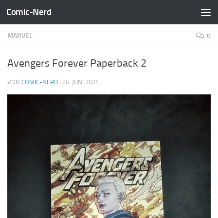
Comic-Nerd
Zum Inhalt springen
MARVEL
0
Avengers Forever Paperback 2
VON
COMIC-NERD
·
26. JUNI 2024