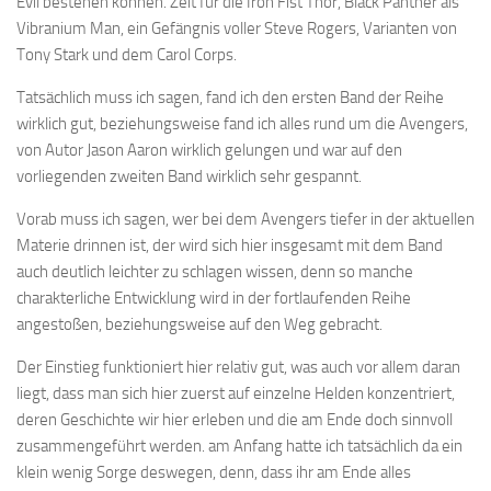
Evil bestehen können. Zeit für die Iron Fist Thor, Black Panther als
Vibranium Man, ein Gefängnis voller Steve Rogers, Varianten von
Tony Stark und dem Carol Corps.
Tatsächlich muss ich sagen, fand ich den ersten Band der Reihe
wirklich gut, beziehungsweise fand ich alles rund um die Avengers,
von Autor Jason Aaron wirklich gelungen und war auf den
vorliegenden zweiten Band wirklich sehr gespannt.
Vorab muss ich sagen, wer bei dem Avengers tiefer in der aktuellen
Materie drinnen ist, der wird sich hier insgesamt mit dem Band
auch deutlich leichter zu schlagen wissen, denn so manche
charakterliche Entwicklung wird in der fortlaufenden Reihe
angestoßen, beziehungsweise auf den Weg gebracht.
Der Einstieg funktioniert hier relativ gut, was auch vor allem daran
liegt, dass man sich hier zuerst auf einzelne Helden konzentriert,
deren Geschichte wir hier erleben und die am Ende doch sinnvoll
zusammengeführt werden. am Anfang hatte ich tatsächlich da ein
klein wenig Sorge deswegen, denn, dass ihr am Ende alles