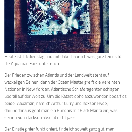
Heute ist #dcdienstag und mit dabei habe ich was ganz feines für
die Aquaman Fans unter euch.
Der Frieden zwischen Atlantis und der Landwelt steht auf
wackeligen Beinen, denn der Ocean Master greift die Vereinten
Nationen in New York an. Atlantische Schläferagenten schlagen
überall auf der Welt zu. Um die Katastrophe abzuwenden bedarf es
beider Aauaman, nämlich Arthur Curry und Jackson Hyde,
darüberhinaus geht man ein Bündnis mit Black Manta ein, was
seinen Sohn Jackson absolut nicht passt.
Der Einstieg hier funktioniert, finde ich soweit ganz gut, man