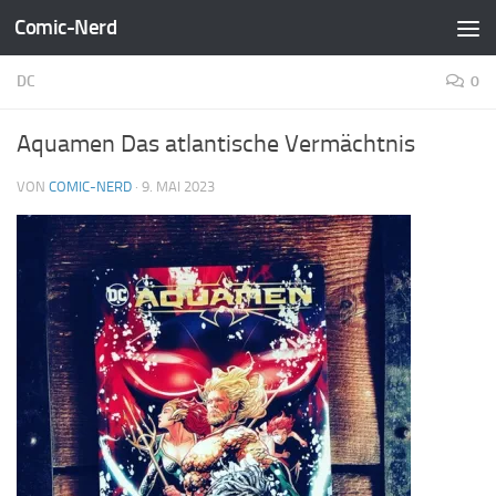
Comic-Nerd
Zum Inhalt springen
DC
0
Aquamen Das atlantische Vermächtnis
VON
COMIC-NERD
·
9. MAI 2023