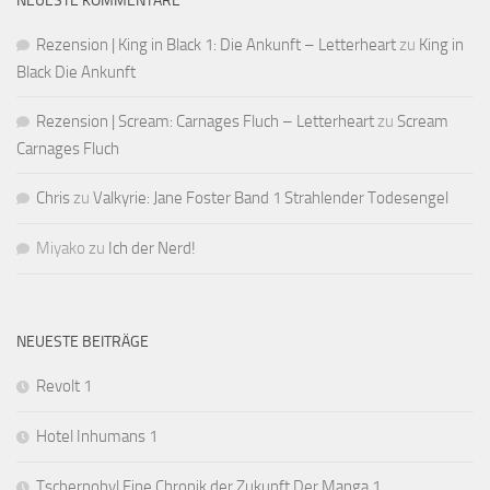
NEUESTE KOMMENTARE
Rezension | King in Black 1: Die Ankunft – Letterheart
zu
King in
Black Die Ankunft
Rezension | Scream: Carnages Fluch – Letterheart
zu
Scream
Carnages Fluch
Chris
zu
Valkyrie: Jane Foster Band 1 Strahlender Todesengel
Miyako
zu
Ich der Nerd!
NEUESTE BEITRÄGE
Revolt 1
Hotel Inhumans 1
Tschernobyl Eine Chronik der Zukunft Der Manga 1