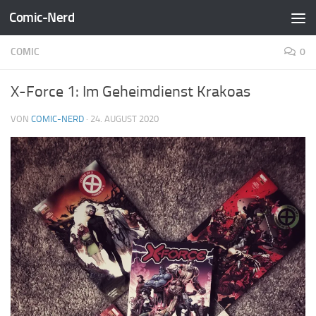
Comic-Nerd
Zum Inhalt springen
COMIC
0
X-Force 1: Im Geheimdienst Krakoas
VON
COMIC-NERD
·
24. AUGUST 2020