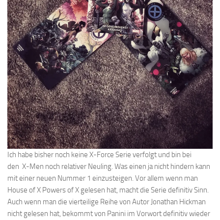
Ich habe bisher noch keine X-Force Serie verfolgt und bin bei
den X-Men noch relativer Neuling. Was einen ja nicht hindern kann
mit einer neuen Nummer 1 einzusteigen. Vor allem wenn man
House of X Powers of X gelesen hat, macht die Serie definitiv Sinn.
Auch wenn man die vierteilige Reihe von Autor Jonathan Hickman
nicht gelesen hat, bekommt von Panini im Vorwort definitiv wieder