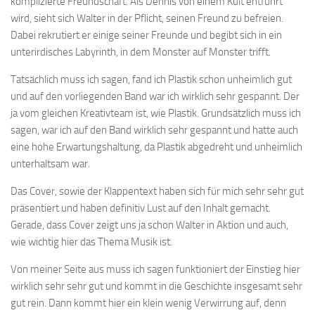
komplizierte Freundschaft. Als Dennis von einem Kult entführt
wird, sieht sich Walter in der Pflicht, seinen Freund zu befreien.
Dabei rekrutiert er einige seiner Freunde und begibt sich in ein
unterirdisches Labyrinth, in dem Monster auf Monster trifft.
Tatsächlich muss ich sagen, fand ich Plastik schon unheimlich gut
und auf den vorliegenden Band war ich wirklich sehr gespannt. Der
ja vom gleichen Kreativteam ist, wie Plastik. Grundsätzlich muss ich
sagen, war ich auf den Band wirklich sehr gespannt und hatte auch
eine hohe Erwartungshaltung, da Plastik abgedreht und unheimlich
unterhaltsam war.
Das Cover, sowie der Klappentext haben sich für mich sehr sehr gut
präsentiert und haben definitiv Lust auf den Inhalt gemacht.
Gerade, dass Cover zeigt uns ja schon Walter in Aktion und auch,
wie wichtig hier das Thema Musik ist.
Von meiner Seite aus muss ich sagen funktioniert der Einstieg hier
wirklich sehr sehr gut und kommt in die Geschichte insgesamt sehr
gut rein. Dann kommt hier ein klein wenig Verwirrung auf, denn