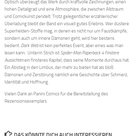
Optisch überzeugt das Werk durch kraftvolle Zeichnungen, einen
hohen Detailgrad und eine Atmosphäre, die zwischen Albtraum
und Comickunst pendelt. Trotz gelegentlicher erzählerischer
Überladung bleibt der Band ein visuell gutes Erlebnis. Wer düstere
Superhelden-Stoffe mag, in denen es nicht nur um Faustkämpfe,
sondern auch um innere Dämonen geht, wird hier bestens
bedient.
Dark Web
ist kein perfektes Event, aber eines was man
lesen kann. Unterm Strich ist
Spider-Man Paperback 4 Finstere
Aussichten
ein finsteres Kapitel, dass seine Momente durchaus hat.
Ein Abstieg in den Limbus, der mehr zu bieten hat als bloß
Dämonen und Zerstörung nämlich eine Geschichte über Schmerz,
Identität und Hoffnung.
Vielen Dank an Panini Comics für die Bereitstellung des
Rezensionsexemplars.
DAS KÖNNTE DICH AUCH INTERESSIEREN …