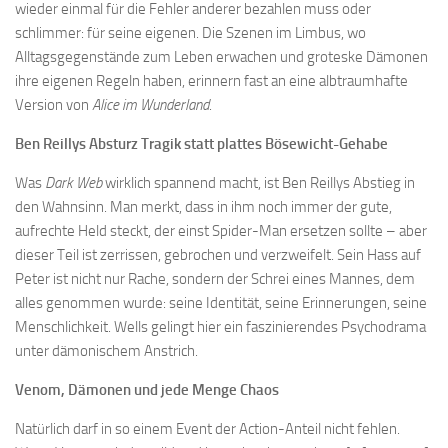
wieder einmal für die Fehler anderer bezahlen muss oder
schlimmer: für seine eigenen. Die Szenen im Limbus, wo
Alltagsgegenstände zum Leben erwachen und groteske Dämonen
ihre eigenen Regeln haben, erinnern fast an eine albtraumhafte
Version von
Alice im Wunderland
.
Ben Reillys Absturz Tragik statt plattes Bösewicht-Gehabe
Was
Dark Web
wirklich spannend macht, ist Ben Reillys Abstieg in
den Wahnsinn. Man merkt, dass in ihm noch immer der gute,
aufrechte Held steckt, der einst Spider-Man ersetzen sollte – aber
dieser Teil ist zerrissen, gebrochen und verzweifelt. Sein Hass auf
Peter ist nicht nur Rache, sondern der Schrei eines Mannes, dem
alles genommen wurde: seine Identität, seine Erinnerungen, seine
Menschlichkeit. Wells gelingt hier ein faszinierendes Psychodrama
unter dämonischem Anstrich.
Venom, Dämonen und jede Menge Chaos
Natürlich darf in so einem Event der Action-Anteil nicht fehlen.