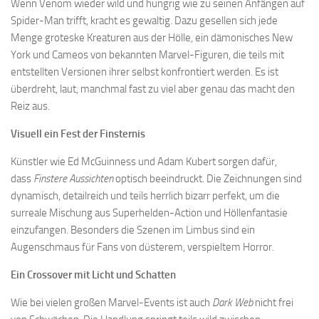
Wenn Venom wieder wild und hungrig wie zu seinen Anfängen auf
Spider-Man trifft, kracht es gewaltig. Dazu gesellen sich jede
Menge groteske Kreaturen aus der Hölle, ein dämonisches New
York und Cameos von bekannten Marvel-Figuren, die teils mit
entstellten Versionen ihrer selbst konfrontiert werden. Es ist
überdreht, laut, manchmal fast zu viel aber genau das macht den
Reiz aus.
Visuell ein Fest der Finsternis
Künstler wie Ed McGuinness und Adam Kubert sorgen dafür,
dass
Finstere Aussichten
optisch beeindruckt. Die Zeichnungen sind
dynamisch, detailreich und teils herrlich bizarr perfekt, um die
surreale Mischung aus Superhelden-Action und Höllenfantasie
einzufangen. Besonders die Szenen im Limbus sind ein
Augenschmaus für Fans von düsterem, verspieltem Horror.
Ein Crossover mit Licht und Schatten
Wie bei vielen großen Marvel-Events ist auch
Dark Web
nicht frei