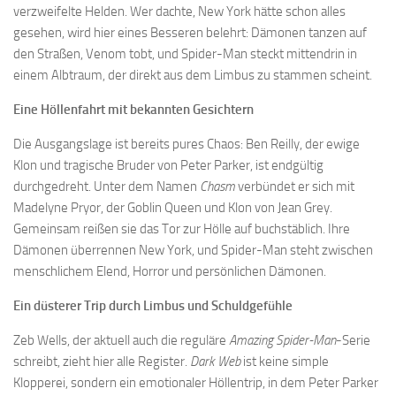
verzweifelte Helden. Wer dachte, New York hätte schon alles
gesehen, wird hier eines Besseren belehrt: Dämonen tanzen auf
den Straßen, Venom tobt, und Spider-Man steckt mittendrin in
einem Albtraum, der direkt aus dem Limbus zu stammen scheint.
Eine Höllenfahrt mit bekannten Gesichtern
Die Ausgangslage ist bereits pures Chaos: Ben Reilly, der ewige
Klon und tragische Bruder von Peter Parker, ist endgültig
durchgedreht. Unter dem Namen
Chasm
verbündet er sich mit
Madelyne Pryor, der Goblin Queen und Klon von Jean Grey.
Gemeinsam reißen sie das Tor zur Hölle auf buchstäblich. Ihre
Dämonen überrennen New York, und Spider-Man steht zwischen
menschlichem Elend, Horror und persönlichen Dämonen.
Ein düsterer Trip durch Limbus und Schuldgefühle
Zeb Wells, der aktuell auch die reguläre
Amazing Spider-Man
-Serie
schreibt, zieht hier alle Register.
Dark Web
ist keine simple
Klopperei, sondern ein emotionaler Höllentrip, in dem Peter Parker