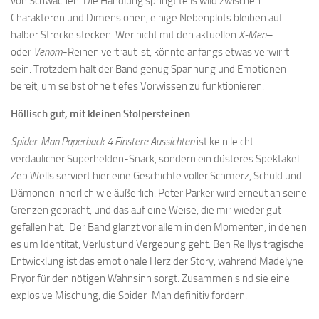
von Schwächen. Die Handlung springt teils wild zwischen
Charakteren und Dimensionen, einige Nebenplots bleiben auf
halber Strecke stecken. Wer nicht mit den aktuellen
X-Men
–
oder
Venom
-Reihen vertraut ist, könnte anfangs etwas verwirrt
sein. Trotzdem hält der Band genug Spannung und Emotionen
bereit, um selbst ohne tiefes Vorwissen zu funktionieren.
Höllisch gut, mit kleinen Stolpersteinen
Spider-Man Paperback 4 Finstere Aussichten
ist kein leicht
verdaulicher Superhelden-Snack, sondern ein düsteres Spektakel.
Zeb Wells serviert hier eine Geschichte voller Schmerz, Schuld und
Dämonen innerlich wie äußerlich. Peter Parker wird erneut an seine
Grenzen gebracht, und das auf eine Weise, die mir wieder gut
gefallen hat. Der Band glänzt vor allem in den Momenten, in denen
es um Identität, Verlust und Vergebung geht. Ben Reillys tragische
Entwicklung ist das emotionale Herz der Story, während Madelyne
Pryor für den nötigen Wahnsinn sorgt. Zusammen sind sie eine
explosive Mischung, die Spider-Man definitiv fordern.