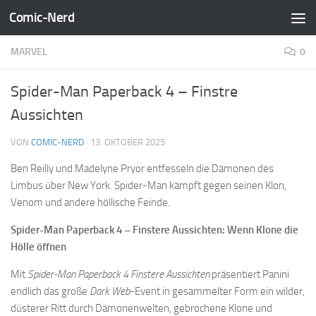
Comic-Nerd
Zum Inhalt springen
MARVEL
0
Spider-Man Paperback 4 – Finstre
Aussichten
VON
COMIC-NERD
·
13. OKTOBER 2025
Ben Reilly und Madelyne Pryor entfesseln die Dämonen des
Limbus über New York. Spider-Man kämpft gegen seinen Klon,
Venom und andere höllische Feinde.
Spider-Man Paperback 4 – Finstere Aussichten: Wenn Klone die
Hölle öffnen
Mit
Spider-Man Paperback 4 Finstere Aussichten
präsentiert Panini
endlich das große
Dark Web
-Event in gesammelter Form ein wilder,
düsterer Ritt durch Dämonenwelten, gebrochene Klone und