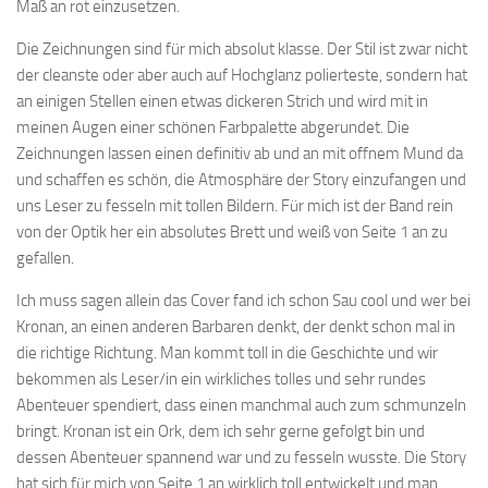
Maß an rot einzusetzen.
Die Zeichnungen sind für mich absolut klasse. Der Stil ist zwar nicht
der cleanste oder aber auch auf Hochglanz polierteste, sondern hat
an einigen Stellen einen etwas dickeren Strich und wird mit in
meinen Augen einer schönen Farbpalette abgerundet. Die
Zeichnungen lassen einen definitiv ab und an mit offnem Mund da
und schaffen es schön, die Atmosphäre der Story einzufangen und
uns Leser zu fesseln mit tollen Bildern. Für mich ist der Band rein
von der Optik her ein absolutes Brett und weiß von Seite 1 an zu
gefallen.
Ich muss sagen allein das Cover fand ich schon Sau cool und wer bei
Kronan, an einen anderen Barbaren denkt, der denkt schon mal in
die richtige Richtung. Man kommt toll in die Geschichte und wir
bekommen als Leser/in ein wirkliches tolles und sehr rundes
Abenteuer spendiert, dass einen manchmal auch zum schmunzeln
bringt. Kronan ist ein Ork, dem ich sehr gerne gefolgt bin und
dessen Abenteuer spannend war und zu fesseln wusste. Die Story
hat sich für mich von Seite 1 an wirklich toll entwickelt und man