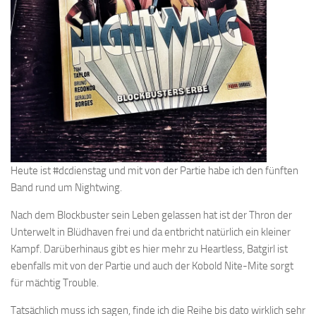
Heute ist #dcdienstag und mit von der Partie habe ich den fünften
Band rund um Nightwing.
Nach dem Blockbuster sein Leben gelassen hat ist der Thron der
Unterwelt in Blüdhaven frei und da entbricht natürlich ein kleiner
Kampf. Darüberhinaus gibt es hier mehr zu Heartless, Batgirl ist
ebenfalls mit von der Partie und auch der Kobold Nite-Mite sorgt
für mächtig Trouble.
Tatsächlich muss ich sagen, finde ich die Reihe bis dato wirklich sehr