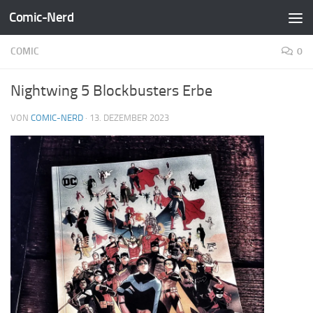
Comic-Nerd
Zum Inhalt springen
COMIC
0
Nightwing 5 Blockbusters Erbe
VON
COMIC-NERD
·
13. DEZEMBER 2023