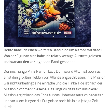
Heute habe ich einen weiteren Band rund um Namor mit dabei.
Von der Figur an sich habe ich relativ wenige Auftritte gelesen
und war auf den vorliegenden Band gespannt.
Der noch junge Prinz Namor, Lady Dorma und Attuma haben sich
einst den größten Helden von Atlantis angeschlossen. Ihre Mission
war nicht unbedingt eine einfache und die Flinke Tide ist nach der
Mission nicht mehr dieselbe. Das Unglück dass sich aus dieser
Mission ergibt kann das Ende für das Unterwasserreich bedeuten
und vor allem klingen die Ereignisse noch bis in die jetzige Zeit
durch.