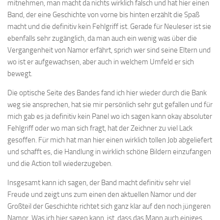
mitnehmen, man macht da nichts wirklich falsch und hat hier einen
Band, der eine Geschichte von vorne bis hinten erzählt die Spaß
macht und die definitiv kein Fehlgriff ist. Gerade für Neuleser ist sie
ebenfalls sehr zugänglich, da man auch ein wenig was über die
Vergangenheit von Namor erfährt, sprich wer sind seine Eltern und
wo ist er aufgewachsen, aber auch in welchem Umfeld er sich
bewegt.
Die optische Seite des Bandes fand ich hier wieder durch die Bank
weg sie ansprechen, hat sie mir persönlich sehr gut gefallen und für
mich gab es ja definitiv kein Panel wo ich sagen kann okay absoluter
Fehlgriff oder wo man sich fragt, hat der Zeichner zu viel Lack
gesoffen. Für mich hat man hier einen wirklich tollen Job abgeliefert
und schafft es, die Handlung in wirklich schöne Bildern einzufangen
und die Action toll wiederzugeben.
Insgesamt kann ich sagen, der Band macht definitiv sehr viel
Freude und zeigt uns zum einen den aktuellen Namor und der
Großteil der Geschichte richtet sich ganz klar auf den noch jüngeren
Namor. Was ich hier sagen kann, ist, dass das Mann auch einiges