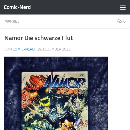
Comic-Nerd
Zum Inhalt springen
MARVEL
0
Namor Die schwarze Flut
VON
COMIC-NERD
·
29. DEZEMBER 2022