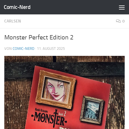
Comic-Nerd
Zum Inhalt springen
CARLSEN
0
Monster Perfect Edition 2
VON
COMIC-NERD
·
11. AUGUST 2025