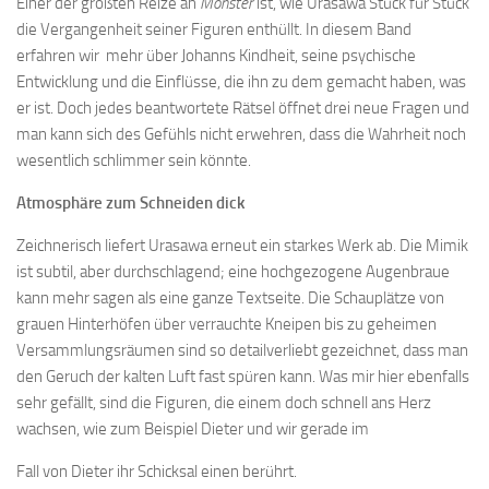
Einer der größten Reize an
Monster
ist, wie Urasawa Stück für Stück
die Vergangenheit seiner Figuren enthüllt. In diesem Band
erfahren wir mehr über Johanns Kindheit, seine psychische
Entwicklung und die Einflüsse, die ihn zu dem gemacht haben, was
er ist. Doch jedes beantwortete Rätsel öffnet drei neue Fragen und
man kann sich des Gefühls nicht erwehren, dass die Wahrheit noch
wesentlich schlimmer sein könnte.
Atmosphäre zum Schneiden dick
Zeichnerisch liefert Urasawa erneut ein starkes Werk ab. Die Mimik
ist subtil, aber durchschlagend; eine hochgezogene Augenbraue
kann mehr sagen als eine ganze Textseite. Die Schauplätze von
grauen Hinterhöfen über verrauchte Kneipen bis zu geheimen
Versammlungsräumen sind so detailverliebt gezeichnet, dass man
den Geruch der kalten Luft fast spüren kann. Was mir hier ebenfalls
sehr gefällt, sind die Figuren, die einem doch schnell ans Herz
wachsen, wie zum Beispiel Dieter und wir gerade im
Fall von Dieter ihr Schicksal einen berührt.