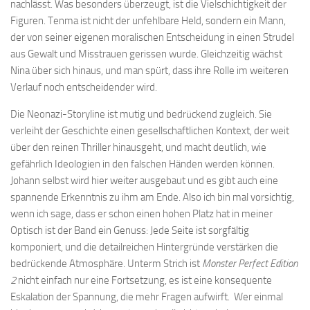
nachlässt. Was besonders überzeugt, ist die Vielschichtigkeit der
Figuren. Tenma ist nicht der unfehlbare Held, sondern ein Mann,
der von seiner eigenen moralischen Entscheidung in einen Strudel
aus Gewalt und Misstrauen gerissen wurde. Gleichzeitig wächst
Nina über sich hinaus, und man spürt, dass ihre Rolle im weiteren
Verlauf noch entscheidender wird.
Die Neonazi-Storyline ist mutig und bedrückend zugleich. Sie
verleiht der Geschichte einen gesellschaftlichen Kontext, der weit
über den reinen Thriller hinausgeht, und macht deutlich, wie
gefährlich Ideologien in den falschen Händen werden können.
Johann selbst wird hier weiter ausgebaut und es gibt auch eine
spannende Erkenntnis zu ihm am Ende. Also ich bin mal vorsichtig,
wenn ich sage, dass er schon einen hohen Platz hat in meiner
Optisch ist der Band ein Genuss: Jede Seite ist sorgfältig
komponiert, und die detailreichen Hintergründe verstärken die
bedrückende Atmosphäre. Unterm Strich ist
Monster Perfect Edition
2
nicht einfach nur eine Fortsetzung, es ist eine konsequente
Eskalation der Spannung, die mehr Fragen aufwirft. Wer einmal