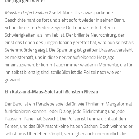
Die Jagd geht weiter
Monster Perfect Edition 2
setzt Naoki Urasawas packende
Geschichte nahtlos fort und zieht sofort wieder in seinen Bann.
Schon die ersten Seiten zeigen: Dr. Tenma steckt tiefer in
Schwierigkeiten, als ihm lieb ist. Der brillante Neurochirurg, der
einst das Leben des Jungen Johann gerettet hat, wird nun selbst als
Serienmdörder gejagt. Die Spannung ist greifbar Urasawa versteht
es meisterhaft, uns in diese nervenaufreibende Hetzjagd
hineinzuziehen. Er kommt auch immer wieder in Momente, die für
ihn selbst brenzlig sind, schließlich ist die Polizei nach wie vor
gewarnt.
Ein Katz-und-Maus-Spiel auf höchstem Niveau
Der Band ist ein Paradebeispiel dafür, wie Thriller im Mangaformat
funktionieren können. Jeder Dialog, jede Blickrichtung und jede
Pause im Panel hat Gewicht. Die Polizei ist Tenma dicht auf den
Fersen, und das BKA macht keine halben Sachen. Doch während er
selbst ums Überleben kämpft, verfolgt er auch unermüdlich die