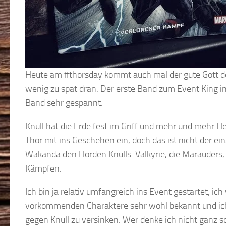
Heute am #thorsday kommt auch mal der gute Gott des 
wenig zu spät dran. Der erste Band zum Event King i
Band sehr gespannt.
Knull hat die Erde fest im Griff und mehr und mehr He
Thor mit ins Geschehen ein, doch das ist nicht der ein
Wakanda den Horden Knulls. Valkyrie, die Marauders,
Kämpfen.
Ich bin ja relativ umfangreich ins Event gestartet, ic
vorkommenden Charaktere sehr wohl bekannt und ich 
gegen Knull zu versinken. Wer denke ich nicht ganz so