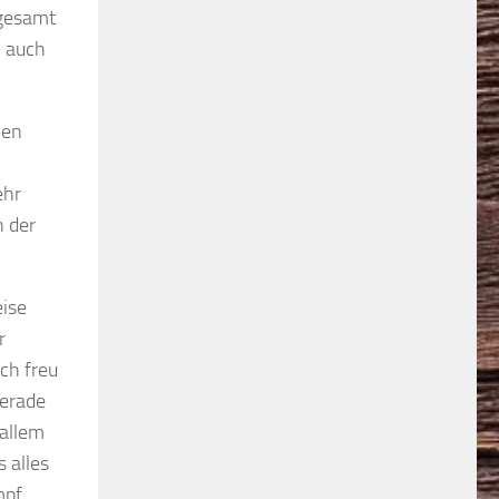
sgesamt
h auch
nen
ehr
n der
eise
r
ich freu
gerade
 allem
 alles
mpf