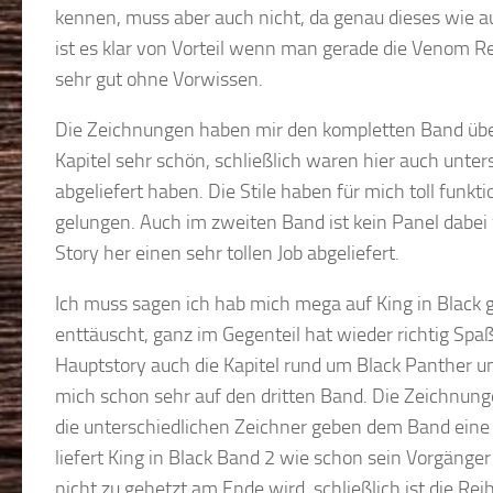
kennen, muss aber auch nicht, da genau dieses wie au
ist es klar von Vorteil wenn man gerade die Venom Re
sehr gut ohne Vorwissen.
Die Zeichnungen haben mir den kompletten Band über 
Kapitel sehr schön, schließlich waren hier auch unter
abgeliefert haben. Die Stile haben für mich toll funk
gelungen. Auch im zweiten Band ist kein Panel dabei w
Story her einen sehr tollen Job abgeliefert.
Ich muss sagen ich hab mich mega auf King in Black 
enttäuscht, ganz im Gegenteil hat wieder richtig S
Hauptstory auch die Kapitel rund um Black Panther und
mich schon sehr auf den dritten Band. Die Zeichnunge
die unterschiedlichen Zeichner geben dem Band eine sc
liefert King in Black Band 2 wie schon sein Vorgänger
nicht zu gehetzt am Ende wird, schließlich ist die R