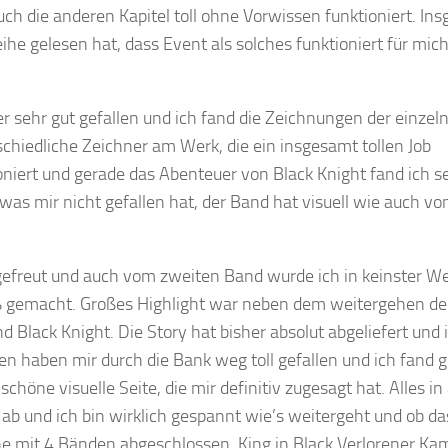
ch die anderen Kapitel toll ohne Vorwissen funktioniert. In
ihe gelesen hat, dass Event als solches funktioniert für mic
sehr gut gefallen und ich fand die Zeichnungen der einzel
schiedliche Zeichner am Werk, die ein insgesamt tollen Job
tioniert und gerade das Abenteuer von Black Knight fand ich s
as mir nicht gefallen hat, der Band hat visuell wie auch vo
gefreut und auch vom zweiten Band wurde ich in keinster W
paß gemacht. Großes Highlight war neben dem weitergehen de
 Black Knight. Die Story hat bisher absolut abgeliefert und 
n haben mir durch die Bank weg toll gefallen und ich fand 
höne visuelle Seite, die mir definitiv zugesagt hat. Alles in
 ab und ich bin wirklich gespannt wie’s weitergeht und ob das
eihe mit 4 Bänden abgeschlossen. King in Black Verlorener Ka