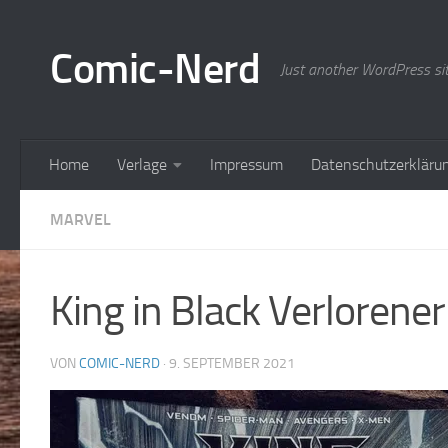
Zum Inhalt springen
Comic-Nerd
Just another WordPress si
Home
Verlage
Impressum
Datenschutzerkläru
MARVEL
King in Black Verlorene
VON
COMIC-NERD
·
9. SEPTEMBER 2021