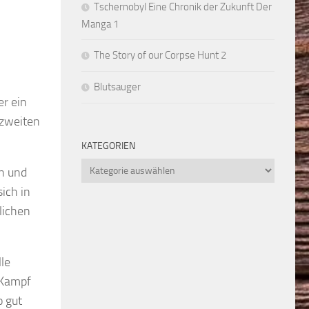
Tschernobyl Eine Chronik der Zukunft Der
Manga 1
The Story of our Corpse Hunt 2
Blutsauger
er ein
 zweiten
KATEGORIEN
Kategorien
an und
sich in
lichen
lle
 Kampf
o gut