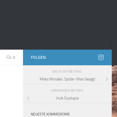
0
FOLGEN:
NÄCHSTER BEITRAG
Miles Morales: Spider-Man Gejagt
VORHERIGER BEITRAG
Hulk Dystopia
NEUESTE KOMMENTARE