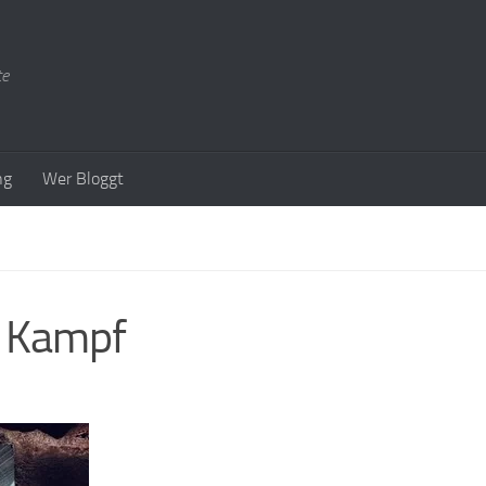
te
ng
Wer Bloggt
r Kampf