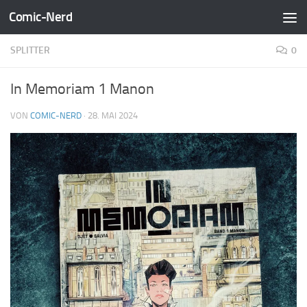
Comic-Nerd
Zum Inhalt springen
SPLITTER
0
In Memoriam 1 Manon
VON
COMIC-NERD
·
28. MAI 2024