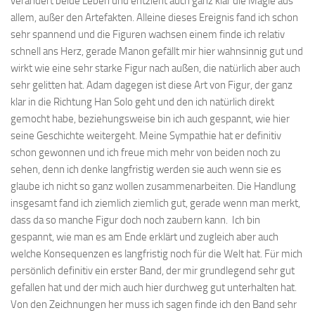
verändert beide Leben und entzieht auch ganz klar die Magie aus
allem, außer den Artefakten. Alleine dieses Ereignis fand ich schon
sehr spannend und die Figuren wachsen einem finde ich relativ
schnell ans Herz, gerade Manon gefällt mir hier wahnsinnig gut und
wirkt wie eine sehr starke Figur nach außen, die natürlich aber auch
sehr gelitten hat. Adam dagegen ist diese Art von Figur, der ganz
klar in die Richtung Han Solo geht und den ich natürlich direkt
gemocht habe, beziehungsweise bin ich auch gespannt, wie hier
seine Geschichte weitergeht. Meine Sympathie hat er definitiv
schon gewonnen und ich freue mich mehr von beiden noch zu
sehen, denn ich denke langfristig werden sie auch wenn sie es
glaube ich nicht so ganz wollen zusammenarbeiten. Die Handlung
insgesamt fand ich ziemlich ziemlich gut, gerade wenn man merkt,
dass da so manche Figur doch noch zaubern kann. Ich bin
gespannt, wie man es am Ende erklärt und zugleich aber auch
welche Konsequenzen es langfristig noch für die Welt hat. Für mich
persönlich definitiv ein erster Band, der mir grundlegend sehr gut
gefallen hat und der mich auch hier durchweg gut unterhalten hat.
Von den Zeichnungen her muss ich sagen finde ich den Band sehr