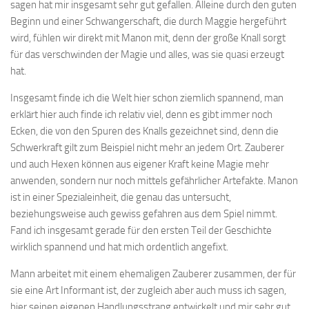
sagen hat mir insgesamt sehr gut gefallen. Alleine durch den guten
Beginn und einer Schwangerschaft, die durch Maggie hergeführt
wird, fühlen wir direkt mit Manon mit, denn der große Knall sorgt
für das verschwinden der Magie und alles, was sie quasi erzeugt
hat.
Insgesamt finde ich die Welt hier schon ziemlich spannend, man
erklärt hier auch finde ich relativ viel, denn es gibt immer noch
Ecken, die von den Spuren des Knalls gezeichnet sind, denn die
Schwerkraft gilt zum Beispiel nicht mehr an jedem Ort. Zauberer
und auch Hexen können aus eigener Kraft keine Magie mehr
anwenden, sondern nur noch mittels gefährlicher Artefakte. Manon
ist in einer Spezialeinheit, die genau das untersucht,
beziehungsweise auch gewiss gefahren aus dem Spiel nimmt.
Fand ich insgesamt gerade für den ersten Teil der Geschichte
wirklich spannend und hat mich ordentlich angefixt.
Mann arbeitet mit einem ehemaligen Zauberer zusammen, der für
sie eine Art Informant ist, der zugleich aber auch muss ich sagen,
hier seinen eigenen Handlungsstrang entwickelt und mir sehr gut