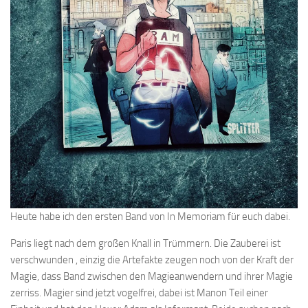
Heute habe ich den ersten Band von In Memoriam für euch dabei.
Paris liegt nach dem großen Knall in Trümmern. Die Zauberei ist
verschwunden , einzig die Artefakte zeugen noch von der Kraft der
Magie, dass Band zwischen den Magieanwendern und ihrer Magie
zerriss. Magier sind jetzt vogelfrei, dabei ist Manon Teil einer