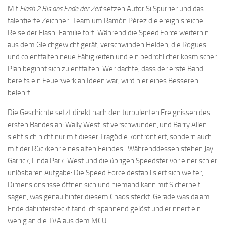
Mit
Flash 2 Bis ans Ende der Zeit
setzen Autor Si Spurrier und das
talentierte Zeichner-Team um Ramón Pérez die ereignisreiche
Reise der Flash-Familie fort. Während die Speed Force weiterhin
aus dem Gleichgewicht gerät, verschwinden Helden, die Rogues
und co entfalten neue Fähigkeiten und ein bedrohlicher kosmischer
Plan beginnt sich zu entfalten. Wer dachte, dass der erste Band
bereits ein Feuerwerk an Ideen war, wird hier eines Besseren
belehrt.
Die Geschichte setzt direkt nach den turbulenten Ereignissen des
ersten Bandes an: Wally West ist verschwunden, und Barry Allen
sieht sich nicht nur mit dieser Tragödie konfrontiert, sondern auch
mit der Rückkehr eines alten Feindes . Währenddessen stehen Jay
Garrick, Linda Park-West und die übrigen Speedster vor einer schier
unlösbaren Aufgabe: Die Speed Force destabilisiert sich weiter,
Dimensionsrisse öffnen sich und niemand kann mit Sicherheit
sagen, was genau hinter diesem Chaos steckt. Gerade was da am
Ende dahintersteckt fand ich spannend gelöst und erinnert ein
wenig an die TVA aus dem MCU.