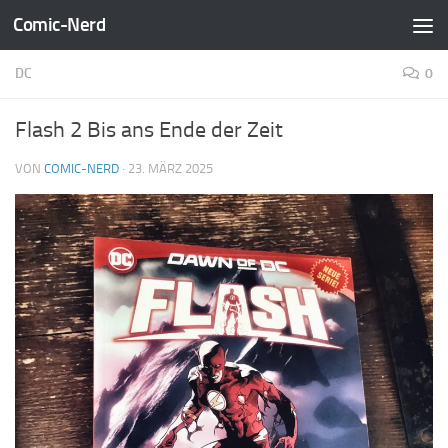
Comic-Nerd
Zum Inhalt springen
DC
0
Flash 2 Bis ans Ende der Zeit
VON
COMIC-NERD
·
23. MÄRZ 2025