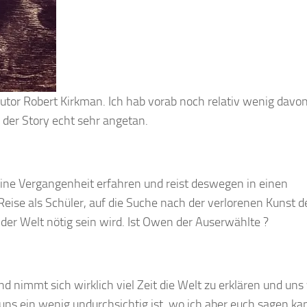
utor Robert Kirkman. Ich hab vorab noch relativ wenig davo
i der Story echt sehr angetan.
ne Vergangenheit erfahren und reist deswegen in einen
Reise als Schüler, auf die Suche nach der verlorenen Kunst d
 der Welt nötig sein wird. Ist Owen der Auserwählte ?
d nimmt sich wirklich viel Zeit die Welt zu erklären und uns 
 uns ein wenig undurchsichtig ist, wo ich aber euch sagen ka