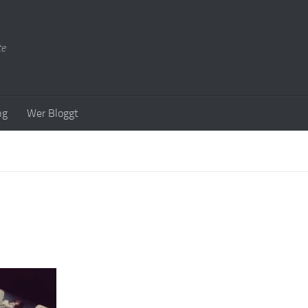
te
ng
Wer Bloggt