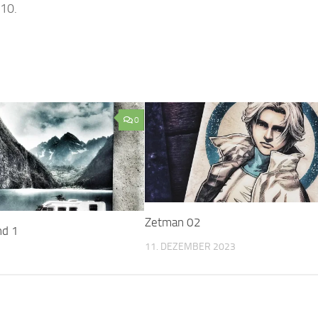
/10.
0
Zetman 02
nd 1
11. DEZEMBER 2023