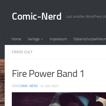
Zum Inhalt springen
Comic-Nerd
Just another WordPress si
Home
Verlage
Impressum
Datenschutzerkläru
CROSS CULT
Fire Power Band 1
VON
COMIC-NERD
·
14. JULI 2021