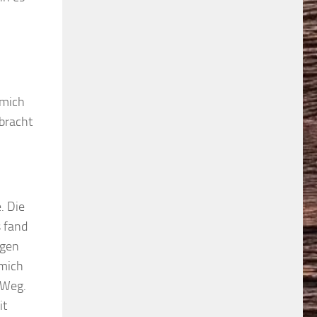
 mich
bracht
. Die
s fand
ngen
 mich
 Weg.
it