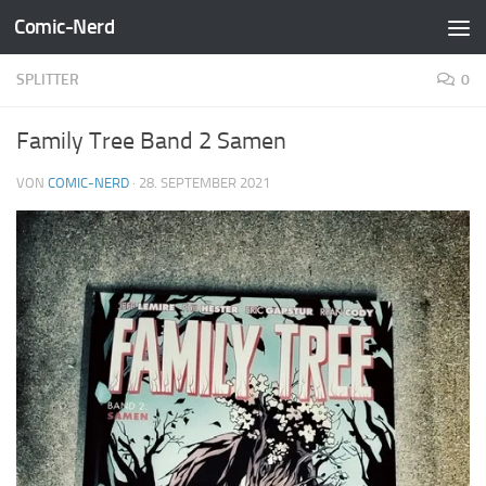
Comic-Nerd
Zum Inhalt springen
SPLITTER
0
Family Tree Band 2 Samen
VON
COMIC-NERD
·
28. SEPTEMBER 2021