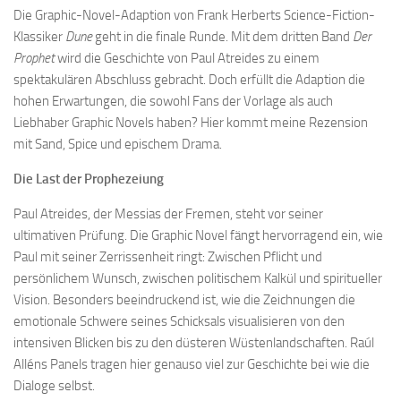
Die Graphic-Novel-Adaption von Frank Herberts Science-Fiction-
Klassiker
Dune
geht in die finale Runde. Mit dem dritten Band
Der
Prophet
wird die Geschichte von Paul Atreides zu einem
spektakulären Abschluss gebracht. Doch erfüllt die Adaption die
hohen Erwartungen, die sowohl Fans der Vorlage als auch
Liebhaber Graphic Novels haben? Hier kommt meine Rezension
mit Sand, Spice und epischem Drama.
Die Last der Prophezeiung
Paul Atreides, der Messias der Fremen, steht vor seiner
ultimativen Prüfung. Die Graphic Novel fängt hervorragend ein, wie
Paul mit seiner Zerrissenheit ringt: Zwischen Pflicht und
persönlichem Wunsch, zwischen politischem Kalkül und spiritueller
Vision. Besonders beeindruckend ist, wie die Zeichnungen die
emotionale Schwere seines Schicksals visualisieren von den
intensiven Blicken bis zu den düsteren Wüstenlandschaften. Raúl
Alléns Panels tragen hier genauso viel zur Geschichte bei wie die
Dialoge selbst.