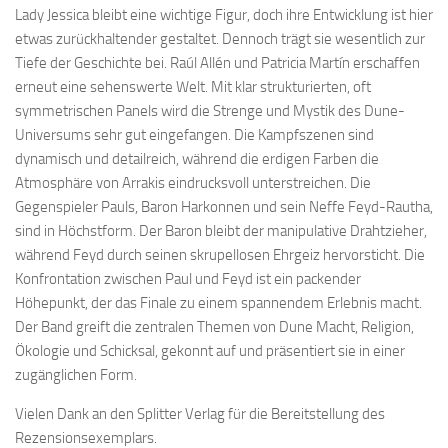
Lady Jessica bleibt eine wichtige Figur, doch ihre Entwicklung ist hier
etwas zurückhaltender gestaltet. Dennoch trägt sie wesentlich zur
Tiefe der Geschichte bei. Raúl Allén und Patricia Martín erschaffen
erneut eine sehenswerte Welt. Mit klar strukturierten, oft
symmetrischen Panels wird die Strenge und Mystik des Dune-
Universums sehr gut eingefangen. Die Kampfszenen sind
dynamisch und detailreich, während die erdigen Farben die
Atmosphäre von Arrakis eindrucksvoll unterstreichen. Die
Gegenspieler Pauls, Baron Harkonnen und sein Neffe Feyd-Rautha,
sind in Höchstform. Der Baron bleibt der manipulative Drahtzieher,
während Feyd durch seinen skrupellosen Ehrgeiz hervorsticht. Die
Konfrontation zwischen Paul und Feyd ist ein packender
Höhepunkt, der das Finale zu einem spannendem Erlebnis macht.
Der Band greift die zentralen Themen von Dune Macht, Religion,
Ökologie und Schicksal, gekonnt auf und präsentiert sie in einer
zugänglichen Form.
Vielen Dank an den Splitter Verlag für die Bereitstellung des
Rezensionsexemplars.