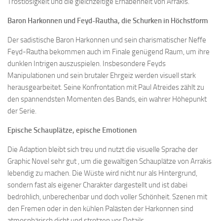
Trostlosigkeit und die gleichzeitige Erhabenheit von Arrakis.
Baron Harkonnen und Feyd-Rautha, die Schurken in Höchstform
Der sadistische Baron Harkonnen und sein charismatischer Neffe
Feyd-Rautha bekommen auch im Finale genügend Raum, um ihre
dunklen Intrigen auszuspielen. Insbesondere Feyds
Manipulationen und sein brutaler Ehrgeiz werden visuell stark
herausgearbeitet. Seine Konfrontation mit Paul Atreides zählt zu
den spannendsten Momenten des Bands, ein wahrer Höhepunkt
der Serie.
Epische Schauplätze, epische Emotionen
Die Adaption bleibt sich treu und nutzt die visuelle Sprache der
Graphic Novel sehr gut , um die gewaltigen Schauplätze von Arrakis
lebendig zu machen. Die Wüste wird nicht nur als Hintergrund,
sondern fast als eigener Charakter dargestellt und ist dabei
bedrohlich, unberechenbar und doch voller Schönheit. Szenen mit
den Fremen oder in den kühlen Palästen der Harkonnen sind
atmosphärisch dicht und strotzen vor Details.