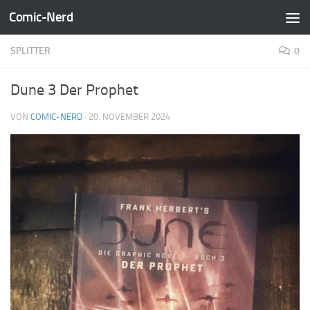
Comic-Nerd
Zum Inhalt springen
SPLITTER
0
Dune 3 Der Prophet
VON
COMIC-NERD
·
20. NOVEMBER 2024