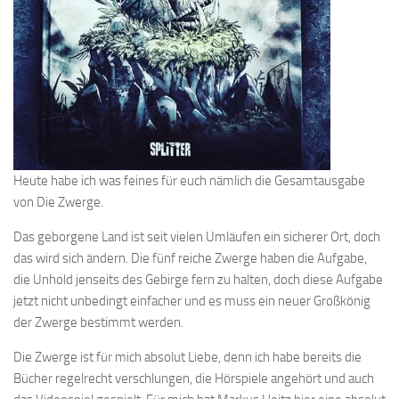
Heute habe ich was feines für euch nämlich die Gesamtausgabe
von Die Zwerge.
Das geborgene Land ist seit vielen Umläufen ein sicherer Ort, doch
das wird sich ändern. Die fünf reiche Zwerge haben die Aufgabe,
die Unhold jenseits des Gebirge fern zu halten, doch diese Aufgabe
jetzt nicht unbedingt einfacher und es muss ein neuer Großkönig
der Zwerge bestimmt werden.
Die Zwerge ist für mich absolut Liebe, denn ich habe bereits die
Bücher regelrecht verschlungen, die Hörspiele angehört und auch