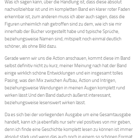
Was ich sagen kann, über die Handlung ist, dass diese absolut
nachvollziehbar ist und im kompletten Band ein klarer roter Faden
erkennbar ist, zum anderen muss ich aber auch sagen, dass die
Figuren unheimlich nah getroffen sind zu dem, wie ich sie mir
innerhalb der Bücher vorgestellt habe und typische Sprüche,
beziehungsweise Namen sind, mitspielt noch einmal deutlich
schöner, als ohne Bild dazu.
Gerade wenn wir uns die Action anschauen, kommt diese im Band
selbst definitiv nicht zu kurz, meiner Meinung nach hat der Band
einige wirklich schöne Entwicklungen und ein insgesamt tolles
Pasing, was den Mix zwischen Aufbau, Action und Intrigen,
beziehungsweise Wendungen in meinen Augen komplett rund
wirken lässt Und den Band dadurch äußerst interessant,
beziehungsweise lesenswert wirken lässt.
Da es sich bei der vorliegenden Ausgabe um eine Gesamtausgabe
handelt, kann ich ja ebenfalls nur sehr viel positives von mir geben,
denn ich finde eine Geschichte komplett lesen zu können ist immer
absolut stark und wenn das auch noch in einem so schönen Format