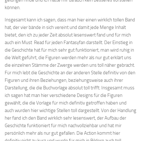
gelungen finde und ich hätte mir da auch kein besseres vorstellen
können.
Insgesamt kann ich sagen, dass man hier einen wirklich tollen Band
hat, der vier bände in sich vereint und damit jede Menge Inhalt
bietet, den ich zu jeder Zeit absolut lesenswert fand und für mich
auch ein Must Read für jeden Fantasyfan darstellt. Der Einstieg in
die Geschichte hat für mich sehr gut funktioniert, man wird ruhig in
die Welt geführt, die Figuren werden mehr als nur gut erklärt uns
die einzelnen Stämme der Zwerge werden uns toll näher gebracht.
Für mich lebt die Geschichte an der anderen Stelle definitiv von den
Figuren und ihren Beziehungen, beziehungsweise auch ihrer
Darstellung, die die Buchvorlage absolut toll trifft. Insgesamt muss
ich sagen hat man hier verschiedene Designs für die Figuren
gewählt, die die Vorlage für mich definitiv getroffen haben und
auch wurden hier wichtige Stellen toll dargestellt. Von der Handlung
her fand ich den Band wirklich sehr lesenswert, der Aufbau der
Geschichte funktioniert für mich nachvollziehbar und hat mir
persönlich mehr als nur gut gefallen. Die Action kommt hier
definitiv nicht zu kurz und wurde für mich in Bildern auch toll