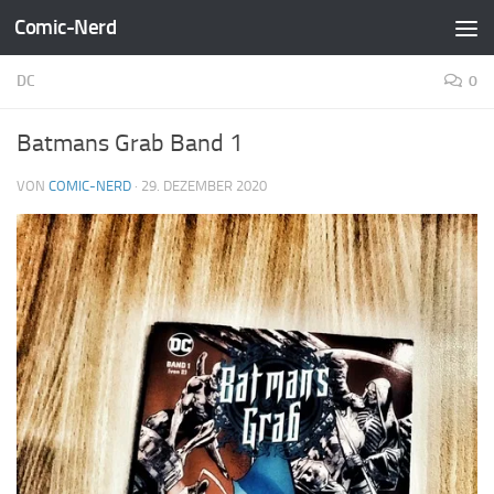
Comic-Nerd
Zum Inhalt springen
DC
0
Batmans Grab Band 1
VON
COMIC-NERD
·
29. DEZEMBER 2020