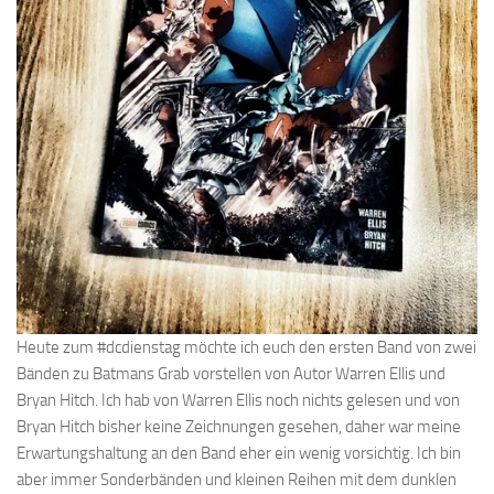
Heute zum #dcdienstag möchte ich euch den ersten Band von zwei
Bänden zu Batmans Grab vorstellen von Autor Warren Ellis und
Bryan Hitch. Ich hab von Warren Ellis noch nichts gelesen und von
Bryan Hitch bisher keine Zeichnungen gesehen, daher war meine
Erwartungshaltung an den Band eher ein wenig vorsichtig. Ich bin
aber immer Sonderbänden und kleinen Reihen mit dem dunklen