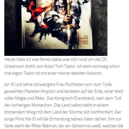
Heute habe ich was feines dabei was sich rund um das DC
Universum dreht, von Autor Tom Taylor. Ich kann vornweg schon
mal sagen Taylor ist mit einer meiner liebsten Autoren.
Jor-El und seine schwangere Frau flüchteten vom zum Tode
geweihten Planeten Krypton und landeten auf der Erde, einer Welt
voller Magie und Ritter. Das Königreich El entstand, nach dem Tod
der vorherigen Monarchen. Das Land selbst steht in einem
drohendem Krieg mit dem Land der Stürme sich konfrontiert. Der
junge Prinz Kal-El will die Ermordung seines Vater rächen, ihm zur
Seite steht der Ritter Batman, der ein Geheimnis weiß, welches die