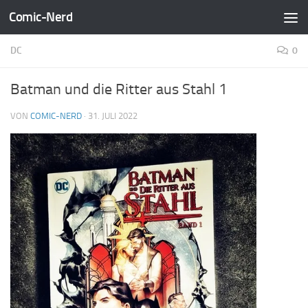
Comic-Nerd
Zum Inhalt springen
DC
0
Batman und die Ritter aus Stahl 1
VON
COMIC-NERD
·
31. JULI 2022