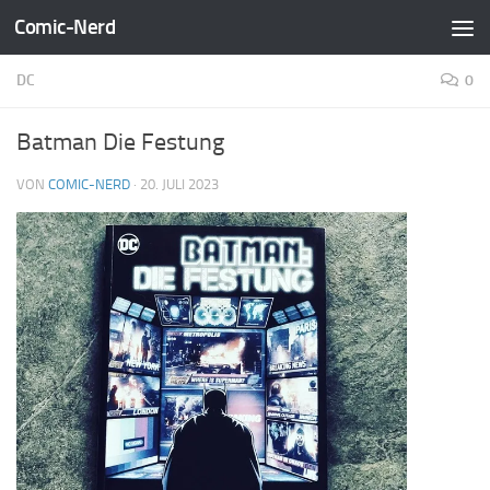
Comic-Nerd
Zum Inhalt springen
DC
0
Batman Die Festung
VON
COMIC-NERD
·
20. JULI 2023