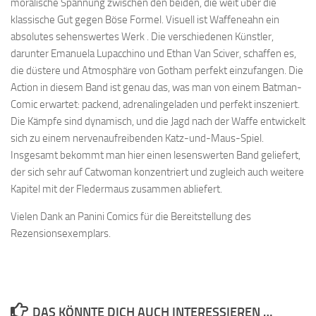
moralische Spannung zwischen den beiden, die weit über die
klassische Gut gegen Böse Formel. Visuell ist Waffeneahn ein
absolutes sehenswertes Werk . Die verschiedenen Künstler,
darunter Emanuela Lupacchino und Ethan Van Sciver, schaffen es,
die düstere und Atmosphäre von Gotham perfekt einzufangen. Die
Action in diesem Band ist genau das, was man von einem Batman-
Comic erwartet: packend, adrenalingeladen und perfekt inszeniert.
Die Kämpfe sind dynamisch, und die Jagd nach der Waffe entwickelt
sich zu einem nervenaufreibenden Katz-und-Maus-Spiel.
Insgesamt bekommt man hier einen lesenswerten Band geliefert,
der sich sehr auf Catwoman konzentriert und zugleich auch weitere
Kapitel mit der Fledermaus zusammen abliefert.
Vielen Dank an Panini Comics für die Bereitstellung des
Rezensionsexemplars.
DAS KÖNNTE DICH AUCH INTERESSIEREN …