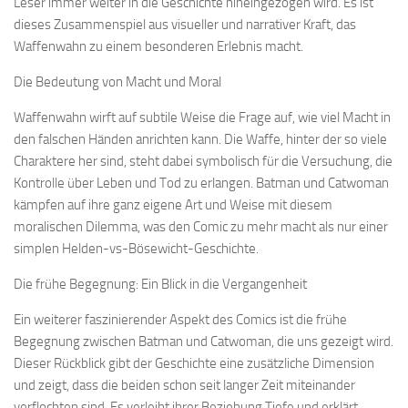
Leser immer weiter in die Geschichte hineingezogen wird. Es ist
dieses Zusammenspiel aus visueller und narrativer Kraft, das
Waffenwahn zu einem besonderen Erlebnis macht.
Die Bedeutung von Macht und Moral
Waffenwahn wirft auf subtile Weise die Frage auf, wie viel Macht in
den falschen Händen anrichten kann. Die Waffe, hinter der so viele
Charaktere her sind, steht dabei symbolisch für die Versuchung, die
Kontrolle über Leben und Tod zu erlangen. Batman und Catwoman
kämpfen auf ihre ganz eigene Art und Weise mit diesem
moralischen Dilemma, was den Comic zu mehr macht als nur einer
simplen Helden-vs-Bösewicht-Geschichte.
Die frühe Begegnung: Ein Blick in die Vergangenheit
Ein weiterer faszinierender Aspekt des Comics ist die frühe
Begegnung zwischen Batman und Catwoman, die uns gezeigt wird.
Dieser Rückblick gibt der Geschichte eine zusätzliche Dimension
und zeigt, dass die beiden schon seit langer Zeit miteinander
verflochten sind. Es verleiht ihrer Beziehung Tiefe und erklärt,