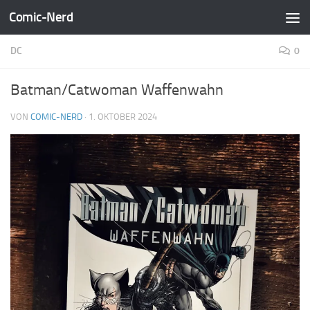
Comic-Nerd
Zum Inhalt springen
DC
0
Batman/Catwoman Waffenwahn
VON
COMIC-NERD
·
1. OKTOBER 2024