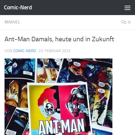
Comic-Nerd
Zum Inhalt springen
MARVEL
0
Ant-Man Damals, heute und in Zukunft
VON
COMIC-NERD
·
23. FEBRUAR 2023