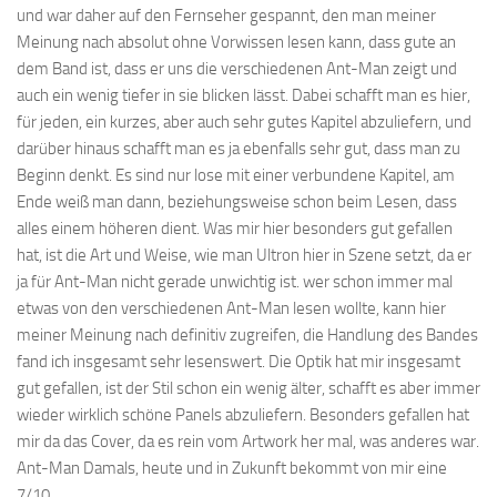
und war daher auf den Fernseher gespannt, den man meiner
Meinung nach absolut ohne Vorwissen lesen kann, dass gute an
dem Band ist, dass er uns die verschiedenen Ant-Man zeigt und
auch ein wenig tiefer in sie blicken lässt. Dabei schafft man es hier,
für jeden, ein kurzes, aber auch sehr gutes Kapitel abzuliefern, und
darüber hinaus schafft man es ja ebenfalls sehr gut, dass man zu
Beginn denkt. Es sind nur lose mit einer verbundene Kapitel, am
Ende weiß man dann, beziehungsweise schon beim Lesen, dass
alles einem höheren dient. Was mir hier besonders gut gefallen
hat, ist die Art und Weise, wie man Ultron hier in Szene setzt, da er
ja für Ant-Man nicht gerade unwichtig ist. wer schon immer mal
etwas von den verschiedenen Ant-Man lesen wollte, kann hier
meiner Meinung nach definitiv zugreifen, die Handlung des Bandes
fand ich insgesamt sehr lesenswert. Die Optik hat mir insgesamt
gut gefallen, ist der Stil schon ein wenig älter, schafft es aber immer
wieder wirklich schöne Panels abzuliefern. Besonders gefallen hat
mir da das Cover, da es rein vom Artwork her mal, was anderes war.
Ant-Man Damals, heute und in Zukunft bekommt von mir eine
7/10.