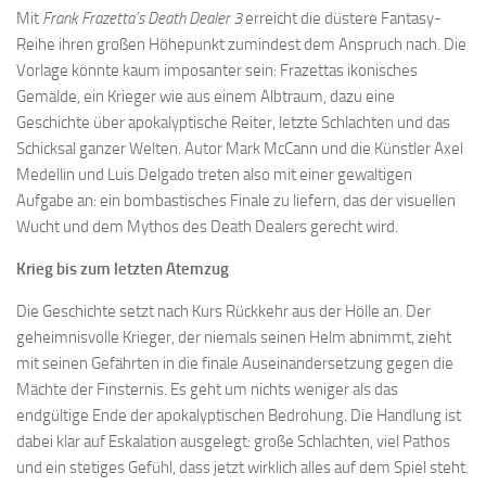
Mit
Frank Frazetta’s Death Dealer 3
erreicht die düstere Fantasy-
Reihe ihren großen Höhepunkt zumindest dem Anspruch nach. Die
Vorlage könnte kaum imposanter sein: Frazettas ikonisches
Gemälde, ein Krieger wie aus einem Albtraum, dazu eine
Geschichte über apokalyptische Reiter, letzte Schlachten und das
Schicksal ganzer Welten. Autor Mark McCann und die Künstler Axel
Medellin und Luis Delgado treten also mit einer gewaltigen
Aufgabe an: ein bombastisches Finale zu liefern, das der visuellen
Wucht und dem Mythos des Death Dealers gerecht wird.
Krieg bis zum letzten Atemzug
Die Geschichte setzt nach Kurs Rückkehr aus der Hölle an. Der
geheimnisvolle Krieger, der niemals seinen Helm abnimmt, zieht
mit seinen Gefährten in die finale Auseinandersetzung gegen die
Mächte der Finsternis. Es geht um nichts weniger als das
endgültige Ende der apokalyptischen Bedrohung. Die Handlung ist
dabei klar auf Eskalation ausgelegt: große Schlachten, viel Pathos
und ein stetiges Gefühl, dass jetzt wirklich alles auf dem Spiel steht.