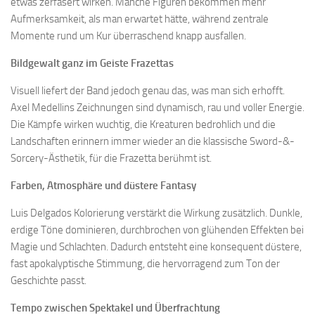
etwas zerfasert wirken. Manche Figuren bekommen mehr
Aufmerksamkeit, als man erwartet hätte, während zentrale
Momente rund um Kur überraschend knapp ausfallen.
Bildgewalt ganz im Geiste Frazettas
Visuell liefert der Band jedoch genau das, was man sich erhofft.
Axel Medellins Zeichnungen sind dynamisch, rau und voller Energie.
Die Kämpfe wirken wuchtig, die Kreaturen bedrohlich und die
Landschaften erinnern immer wieder an die klassische Sword-&-
Sorcery-Ästhetik, für die Frazetta berühmt ist.
Farben, Atmosphäre und düstere Fantasy
Luis Delgados Kolorierung verstärkt die Wirkung zusätzlich. Dunkle,
erdige Töne dominieren, durchbrochen von glühenden Effekten bei
Magie und Schlachten. Dadurch entsteht eine konsequent düstere,
fast apokalyptische Stimmung, die hervorragend zum Ton der
Geschichte passt.
Tempo zwischen Spektakel und Überfrachtung