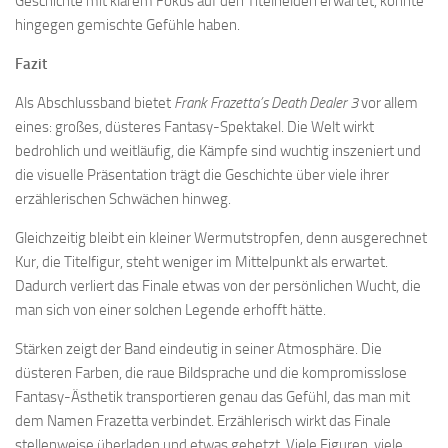
Geschichte mit klarem Fokus auf den Titelhelden erwartet, könnte
hingegen gemischte Gefühle haben.
Fazit
Als Abschlussband bietet
Frank Frazetta’s Death Dealer 3
vor allem
eines: großes, düsteres Fantasy-Spektakel. Die Welt wirkt
bedrohlich und weitläufig, die Kämpfe sind wuchtig inszeniert und
die visuelle Präsentation trägt die Geschichte über viele ihrer
erzählerischen Schwächen hinweg.
Gleichzeitig bleibt ein kleiner Wermutstropfen, denn ausgerechnet
Kur, die Titelfigur, steht weniger im Mittelpunkt als erwartet.
Dadurch verliert das Finale etwas von der persönlichen Wucht, die
man sich von einer solchen Legende erhofft hätte.
Stärken zeigt der Band eindeutig in seiner Atmosphäre. Die
düsteren Farben, die raue Bildsprache und die kompromisslose
Fantasy-Ästhetik transportieren genau das Gefühl, das man mit
dem Namen Frazetta verbindet. Erzählerisch wirkt das Finale
stellenweise überladen und etwas gehetzt. Viele Figuren, viele